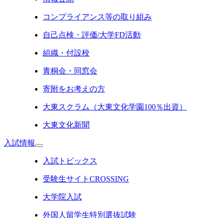
コンプライアンス等の取り組み
自己点検・評価/大学FD活動
組織・付設校
青桐会・同窓会
寄附をお考えの方
大東スクラム（大東文化学園100％出資）
大東文化新聞
入試情報
入試トピックス
受験生サイトCROSSING
大学院入試
外国人留学生特別選抜試験