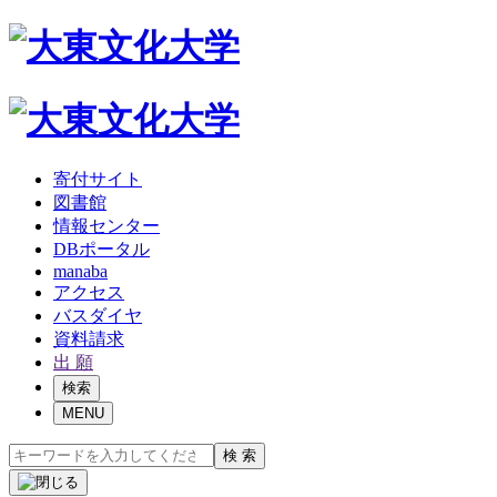
寄付サイト
図書館
情報センター
DBポータル
manaba
アクセス
バスダイヤ
資料請求
出 願
検索
MENU
検 索