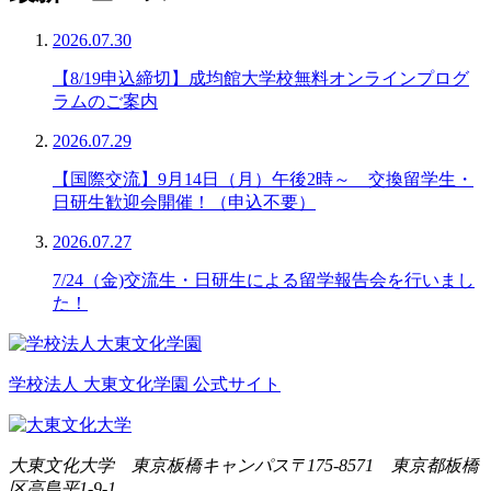
2026.07.30
【8/19申込締切】成均館大学校無料オンラインプログ
ラムのご案内
2026.07.29
【国際交流】9月14日（月）午後2時～ 交換留学生・
日研生歓迎会開催！（申込不要）
2026.07.27
7/24（金)交流生・日研生による留学報告会を行いまし
た！
学校法人 大東文化学園 公式サイト
大東文化大学 東京板橋キャンパス
〒175-8571 東京都板橋
区高島平1-9-1