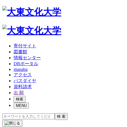
寄付サイト
図書館
情報センター
DBポータル
manaba
アクセス
バスダイヤ
資料請求
出 願
検索
MENU
検 索