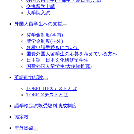
外国人留学生(学部生・渡日前入試)
交換留学申請
大学院入試
外国人留学生への支援
奨学金制度(学内)
奨学金制度(学外)
各種申請手続きについて
国費外国人留学生の応募を考えている方へ
日本語・日本文化研修留学生
国費外国人留学生(大使館推薦)
英語能力試験
TOEFL ITP®テストとは
TOEIC®テストとは
語学検定試験受験料助成制度
協定校
海外拠点