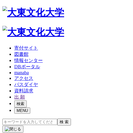
寄付サイト
図書館
情報センター
DBポータル
manaba
アクセス
バスダイヤ
資料請求
出 願
検索
MENU
検 索