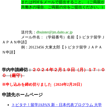
またはPDFをメールで提出すること。
（ご両親が
共働きの場合、ご両親の分をご提出ください。）
送付先：
dbuinter@jm.daito.ac.jp
メール件名：（学籍番号）名前【トビタテ留学Ｊ
ＡＰＡＮ申請】
例：20123456 大東太郎【トビタテ留学ＪＡＰＡ
Ｎ申請】
学内申請締切：
２０２４年２月１９日（月）１７：０
０ （厳守）
※申し込みを締め切りました（2024年2月20日）
申請先ホームページ
トビタテ！留学JAPAN 新・日本代表プログラム 大学