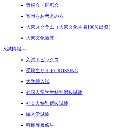
青桐会・同窓会
寄附をお考えの方
大東スクラム（大東文化学園100％出資）
大東文化新聞
入試情報
入試トピックス
受験生サイトCROSSING
大学院入試
外国人留学生特別選抜試験
社会人特別選抜試験
編入学試験
科目等履修生