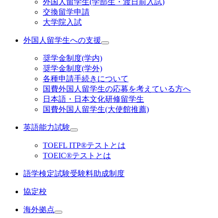
外国人留学生(学部生・渡日前入試)
交換留学申請
大学院入試
外国人留学生への支援
奨学金制度(学内)
奨学金制度(学外)
各種申請手続きについて
国費外国人留学生の応募を考えている方へ
日本語・日本文化研修留学生
国費外国人留学生(大使館推薦)
英語能力試験
TOEFL ITP®テストとは
TOEIC®テストとは
語学検定試験受験料助成制度
協定校
海外拠点