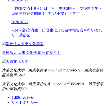
2026.07.29
【国際交流】9月14日（月）午後2時～ 交換留学生・
日研生歓迎会開催！（申込不要）
全学年
2026.07.27
7/24（金)交流生・日研生による留学報告会を行いまし
た！
東松山
学校法人 大東文化学園 公式サイト
大東文化大学 東京板橋キャンパス
〒175-8571 東京都板橋
区高島平1-9-1
大東文化大学 埼玉東松山キャンパス
〒355-8501 埼玉県東
松山市岩殿560
お問い合わせ
サイトポリシー