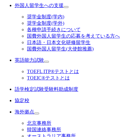
外国人留学生への支援
奨学金制度(学内)
奨学金制度(学外)
各種申請手続きについて
国費外国人留学生の応募を考えている方へ
日本語・日本文化研修留学生
国費外国人留学生(大使館推薦)
英語能力試験
TOEFL ITP®テストとは
TOEIC®テストとは
語学検定試験受験料助成制度
協定校
海外拠点
北京事務所
韓国連絡事務所
オーストラリア事務所