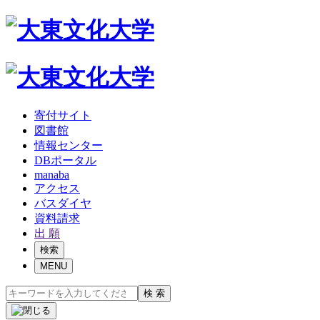
寄付サイト
図書館
情報センター
DBポータル
manaba
アクセス
バスダイヤ
資料請求
出 願
検索
MENU
検 索