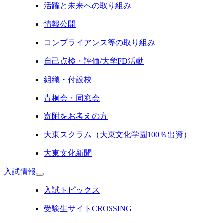
活躍と未来への取り組み
情報公開
コンプライアンス等の取り組み
自己点検・評価/大学FD活動
組織・付設校
青桐会・同窓会
寄附をお考えの方
大東スクラム（大東文化学園100％出資）
大東文化新聞
入試情報
入試トピックス
受験生サイトCROSSING