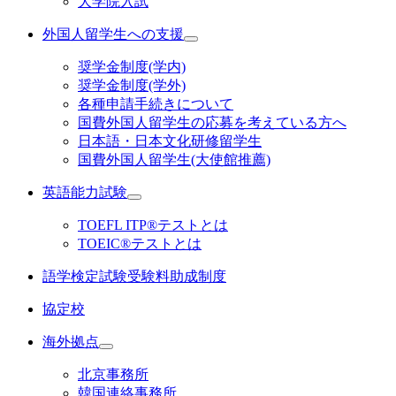
大学院入試
外国人留学生への支援
奨学金制度(学内)
奨学金制度(学外)
各種申請手続きについて
国費外国人留学生の応募を考えている方へ
日本語・日本文化研修留学生
国費外国人留学生(大使館推薦)
英語能力試験
TOEFL ITP®テストとは
TOEIC®テストとは
語学検定試験受験料助成制度
協定校
海外拠点
北京事務所
韓国連絡事務所