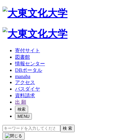
寄付サイト
図書館
情報センター
DBポータル
manaba
アクセス
バスダイヤ
資料請求
出 願
検索
MENU
検 索