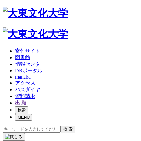
寄付サイト
図書館
情報センター
DBポータル
manaba
アクセス
バスダイヤ
資料請求
出 願
検索
MENU
検 索