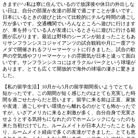
きます(^^♪私は寮に住んでいるので放課後や休日の外出しな
い日は、自分の部屋か友達の部屋で過ごすことが多いです。
日本にいるときの遊びと比べて比較的にチルな時間の過ごし
方が多いです。交通機関でいろんなところへ遊びに行けます
が、車を持っている人が友達にいるとさらに遊びに行ける範
囲が広がります。最近は野球のシーズンが始まったこともあ
りサンフランシスコジャイアンツの試合観戦や月に一度アラ
メダで開催されるフリーマーケットに行きました。試合の歓
声の空気感やフリーマーケットの雰囲気が日本と違って面白
いです。サンフランシスコにはオラクルパークという球場が
あります。とても広くて開放的で海外の球場の凄さに驚きま
した。
【私の留学生活】10月から5月の留学期間長いようでとても
短かったです。この期間が短く感じたのはとても充実した時
間を過ごせたからだと思います。留学に来る前は正直、家族
や友達、過ごしやすい環境から離れるのがとても怖かったで
すが、いざアメリカに来ると刺激が多く、自分自身で充実さ
せようとする気持ちになれたのでホームシックになったのも
来た当初だけでした。ルームメイトが日本人だったこともあ
り、ルームメイト経由で多くの友達ができました。とても恵