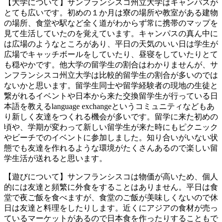
【大学について】サンフランシスコ州立大学はキャンパスが
とても広いです。初めの１か月は寮の場所や教室がある建物
の場所、食堂や駅など全く道がわからず常に携帯のマップを
見て生活していたのを覚えています。キャンパスの真ん中に
は広場のようなところがあり、平日の天気のいい日は学生が
広場でキャッチボールをしていたり、昼寝をしていたりとて
も穏やかです。他大学の留学生の割合はわかりませんが、サ
ンフランシスコ州立大学は比較的留学生の割合が多いのでは
ないかと思います。留学生同士や留学経験者の現地の生徒と
繋がれるイベントや日本から来た交換留学生が行っている日
本語を教えるlanguage exchangeというコミュニティなどもあ
り新しく友達をつくれる機会が多いです。留学に来た初めの
頃や、学期が変わって新しい留学生が来た時にもピクニック
やビーチでのイベントに参加しました。知り合いがいない状
態でも友達を作れるような環境がたくさんあるので楽しい留
学生活が送れると思います。
【遊びについて】サンフランシスコは物価が高いため、個人
的には友達と頻繁に外食をすることはありません。平日は食
堂で夜ご飯を食べますが、食堂のご飯が美味しくないので休
日は友達と料理をしたりします。近くにアジアの食材が売っ
ているマーケットがあるので日本食を作ったりすることもで