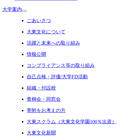
大学案内
ごあいさつ
大東文化について
活躍と未来への取り組み
情報公開
コンプライアンス等の取り組み
自己点検・評価/大学FD活動
組織・付設校
青桐会・同窓会
寄附をお考えの方
大東スクラム（大東文化学園100％出資）
大東文化新聞