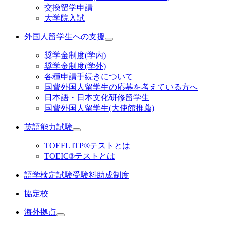
交換留学申請
大学院入試
外国人留学生への支援
奨学金制度(学内)
奨学金制度(学外)
各種申請手続きについて
国費外国人留学生の応募を考えている方へ
日本語・日本文化研修留学生
国費外国人留学生(大使館推薦)
英語能力試験
TOEFL ITP®テストとは
TOEIC®テストとは
語学検定試験受験料助成制度
協定校
海外拠点