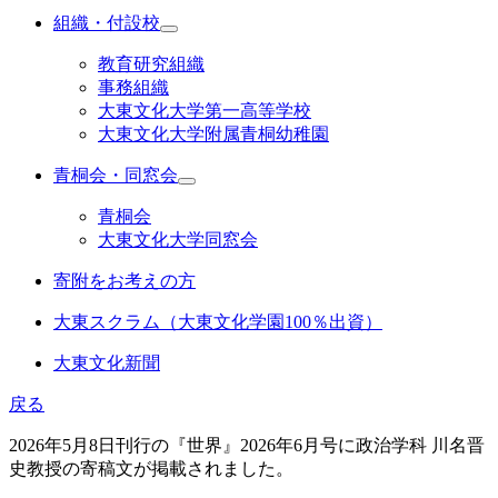
組織・付設校
教育研究組織
事務組織
大東文化大学第一高等学校
大東文化大学附属青桐幼稚園
青桐会・同窓会
青桐会
大東文化大学同窓会
寄附をお考えの方
大東スクラム（大東文化学園100％出資）
大東文化新聞
戻る
2026年5月8日刊行の『世界』2026年6月号に政治学科 川名晋
史教授の寄稿文が掲載されました。