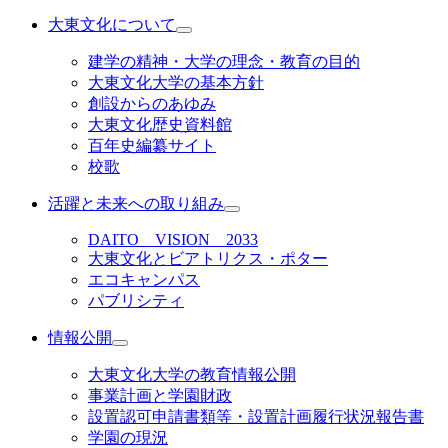
大東文化について
建学の精神・大学の理念・教育の目的
大東文化大学の基本方針
創設からのあゆみ
大東文化歴史資料館
百年史編纂サイト
校歌
活躍と未来への取り組み
DAITO VISION 2033
大東文化とビアトリクス・ポター
エコキャンパス
パブリシティ
情報公開
大東文化大学の教育情報公開
事業計画と学園財政
設置認可申請書類等・設置計画履行状況報告書
学園の現況