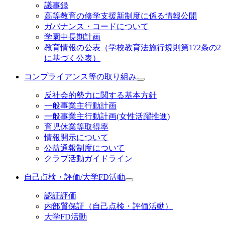
議事録
高等教育の修学支援新制度に係る情報公開
ガバナンス・コードについて
学園中長期計画
教育情報の公表（学校教育法施行規則第172条の2
に基づく公表）
コンプライアンス等の取り組み
反社会的勢力に関する基本方針
一般事業主行動計画
一般事業主行動計画(女性活躍推進)
育児休業等取得率
情報開示について
公益通報制度について
クラブ活動ガイドライン
自己点検・評価/大学FD活動
認証評価
内部質保証（自己点検・評価活動）
大学FD活動