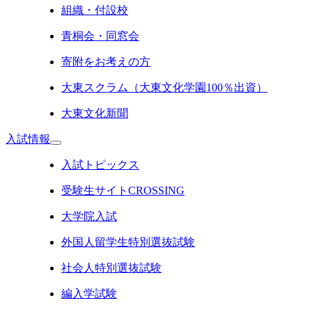
組織・付設校
青桐会・同窓会
寄附をお考えの方
大東スクラム（大東文化学園100％出資）
大東文化新聞
入試情報
入試トピックス
受験生サイトCROSSING
大学院入試
外国人留学生特別選抜試験
社会人特別選抜試験
編入学試験