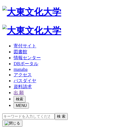
寄付サイト
図書館
情報センター
DBポータル
manaba
アクセス
バスダイヤ
資料請求
出 願
検索
MENU
検 索