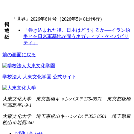
『世界』2026年6月号（2026年5月8日刊行）
掲
「巻き込まれた後、日本はどうするか──イラン紛
載
争と在日米軍基地が問うネガティブ・ケイパビリ
紙
ティ」
前の画面に戻る
学校法人 大東文化学園 公式サイト
大東文化大学 東京板橋キャンパス
〒175-8571 東京都板橋
区高島平1-9-1
大東文化大学 埼玉東松山キャンパス
〒355-8501 埼玉県東
松山市岩殿560
お問い合わせ