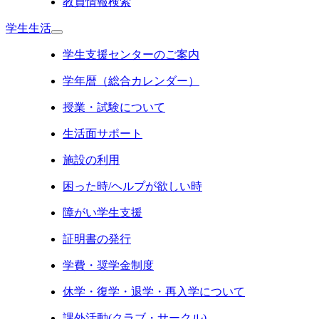
教員情報検索
学生生活
学生支援センターのご案内
学年暦（総合カレンダー）
授業・試験について
生活面サポート
施設の利用
困った時/ヘルプが欲しい時
障がい学生支援
証明書の発行
学費・奨学金制度
休学・復学・退学・再入学について
課外活動(クラブ・サークル)