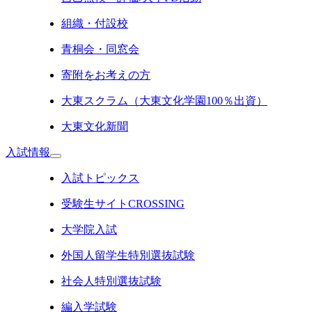
組織・付設校
青桐会・同窓会
寄附をお考えの方
大東スクラム（大東文化学園100％出資）
大東文化新聞
入試情報
入試トピックス
受験生サイトCROSSING
大学院入試
外国人留学生特別選抜試験
社会人特別選抜試験
編入学試験