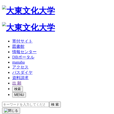
寄付サイト
図書館
情報センター
DBポータル
manaba
アクセス
バスダイヤ
資料請求
出 願
検索
MENU
検 索