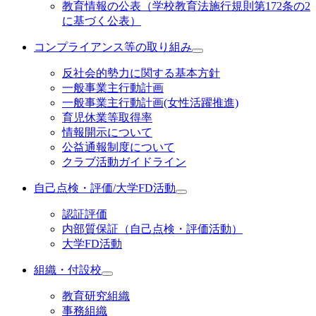
教育情報の公表（学校教育法施行規則第172条の2
に基づく公表）
コンプライアンス等の取り組み
反社会的勢力に関する基本方針
一般事業主行動計画
一般事業主行動計画(女性活躍推進)
育児休業等取得率
情報開示について
公益通報制度について
クラブ活動ガイドライン
自己点検・評価/大学FD活動
認証評価
内部質保証（自己点検・評価活動）
大学FD活動
組織・付設校
教育研究組織
事務組織