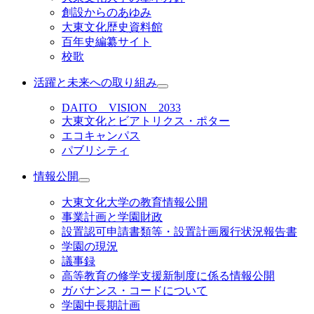
創設からのあゆみ
大東文化歴史資料館
百年史編纂サイト
校歌
活躍と未来への取り組み
DAITO VISION 2033
大東文化とビアトリクス・ポター
エコキャンパス
パブリシティ
情報公開
大東文化大学の教育情報公開
事業計画と学園財政
設置認可申請書類等・設置計画履行状況報告書
学園の現況
議事録
高等教育の修学支援新制度に係る情報公開
ガバナンス・コードについて
学園中長期計画