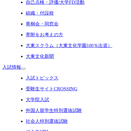
自己点検・評価/大学FD活動
組織・付設校
青桐会・同窓会
寄附をお考えの方
大東スクラム（大東文化学園100％出資）
大東文化新聞
入試情報
入試トピックス
受験生サイトCROSSING
大学院入試
外国人留学生特別選抜試験
社会人特別選抜試験