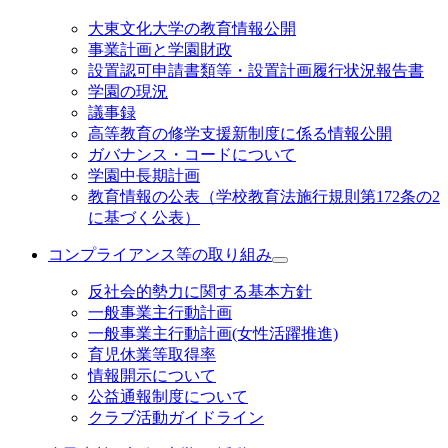
大東文化大学の教育情報公開
事業計画と学園財政
設置認可申請書類等・設置計画履行状況報告書
学園の現況
議事録
高等教育の修学支援新制度に係る情報公開
ガバナンス・コードについて
学園中長期計画
教育情報の公表（学校教育法施行規則第172条の2
に基づく公表）
コンプライアンス等の取り組み
反社会的勢力に関する基本方針
一般事業主行動計画
一般事業主行動計画(女性活躍推進)
育児休業等取得率
情報開示について
公益通報制度について
クラブ活動ガイドライン