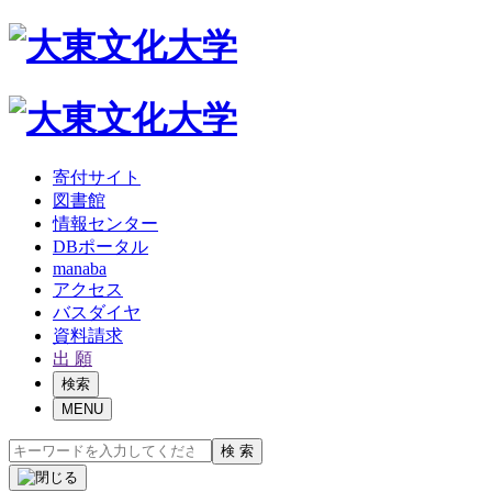
寄付サイト
図書館
情報センター
DBポータル
manaba
アクセス
バスダイヤ
資料請求
出 願
検索
MENU
検 索