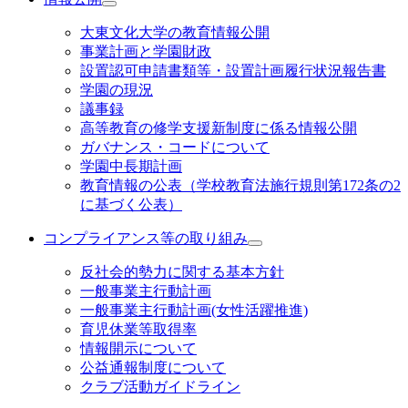
大東文化大学の教育情報公開
事業計画と学園財政
設置認可申請書類等・設置計画履行状況報告書
学園の現況
議事録
高等教育の修学支援新制度に係る情報公開
ガバナンス・コードについて
学園中長期計画
教育情報の公表（学校教育法施行規則第172条の2
に基づく公表）
コンプライアンス等の取り組み
反社会的勢力に関する基本方針
一般事業主行動計画
一般事業主行動計画(女性活躍推進)
育児休業等取得率
情報開示について
公益通報制度について
クラブ活動ガイドライン