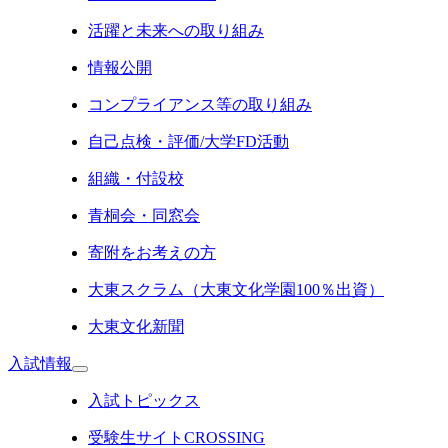
活躍と未来への取り組み
情報公開
コンプライアンス等の取り組み
自己点検・評価/大学FD活動
組織・付設校
青桐会・同窓会
寄附をお考えの方
大東スクラム（大東文化学園100％出資）
大東文化新聞
入試情報
入試トピックス
受験生サイトCROSSING