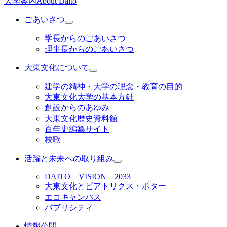
大学案内
About Daito
ごあいさつ
学長からのごあいさつ
理事長からのごあいさつ
大東文化について
建学の精神・大学の理念・教育の目的
大東文化大学の基本方針
創設からのあゆみ
大東文化歴史資料館
百年史編纂サイト
校歌
活躍と未来への取り組み
DAITO VISION 2033
大東文化とビアトリクス・ポター
エコキャンパス
パブリシティ
情報公開