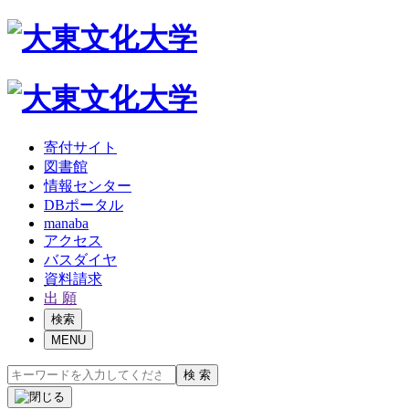
寄付サイト
図書館
情報センター
DBポータル
manaba
アクセス
バスダイヤ
資料請求
出 願
検索
MENU
検 索