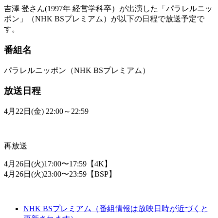
吉澤 登さん(1997年 経営学科卒）が出演した「パラレルニッ
ポン」（NHK BSプレミアム）が以下の日程で放送予定で
す。
番組名
パラレルニッポン（NHK BSプレミアム）
放送日程
4月22日(金) 22:00～22:59
再放送
4月26日(火)17:00〜17:59【4K】
4月26日(火)23:00〜23:59【BSP】
NHK BSプレミアム（番組情報は放映日時が近づくと