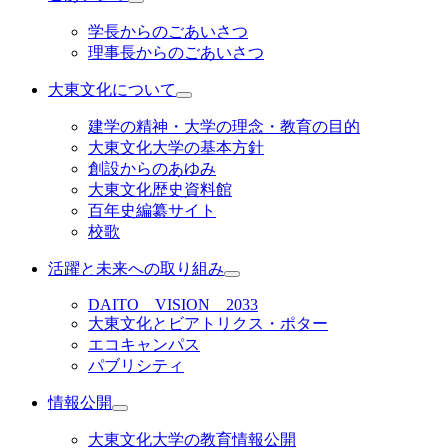
学長からのごあいさつ
理事長からのごあいさつ
大東文化について
建学の精神・大学の理念・教育の目的
大東文化大学の基本方針
創設からのあゆみ
大東文化歴史資料館
百年史編纂サイト
校歌
活躍と未来への取り組み
DAITO VISION 2033
大東文化とビアトリクス・ポター
エコキャンパス
パブリシティ
情報公開
大東文化大学の教育情報公開