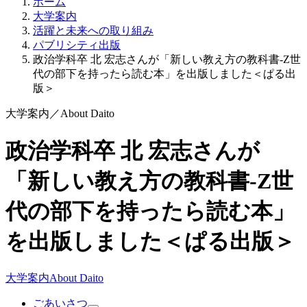
ホーム
大学案内
活躍と未来への取り組み
パブリシティ出版
政治学科卒 北 宏志さんが「新しい教え方の教科書-Z世
代の部下を持ったら読む本」を出版しました＜ぱる出
版＞
大学案内
／
About Daito
政治学科卒 北 宏志さんが
「新しい教え方の教科書-Z世
代の部下を持ったら読む本」
を出版しました＜ぱる出版＞
大学案内
About Daito
ごあいさつ