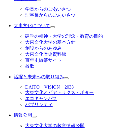
学長からのごあいさつ
理事長からのごあいさつ
大東文化について
建学の精神・大学の理念・教育の目的
大東文化大学の基本方針
創設からのあゆみ
大東文化歴史資料館
百年史編纂サイト
校歌
活躍と未来への取り組み
DAITO VISION 2033
大東文化とビアトリクス・ポター
エコキャンパス
パブリシティ
情報公開
大東文化大学の教育情報公開