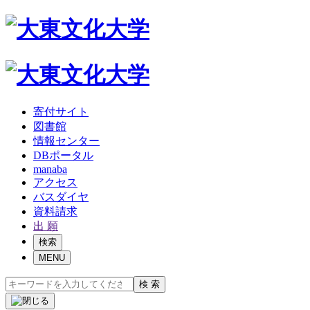
寄付サイト
図書館
情報センター
DBポータル
manaba
アクセス
バスダイヤ
資料請求
出 願
検索
MENU
検 索