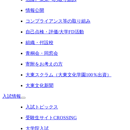
情報公開
コンプライアンス等の取り組み
自己点検・評価/大学FD活動
組織・付設校
青桐会・同窓会
寄附をお考えの方
大東スクラム（大東文化学園100％出資）
大東文化新聞
入試情報
入試トピックス
受験生サイトCROSSING
大学院入試