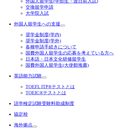
外国人留学生(学部生・渡日前入試)
交換留学申請
大学院入試
外国人留学生への支援
奨学金制度(学内)
奨学金制度(学外)
各種申請手続きについて
国費外国人留学生の応募を考えている方へ
日本語・日本文化研修留学生
国費外国人留学生(大使館推薦)
英語能力試験
TOEFL ITP®テストとは
TOEIC®テストとは
語学検定試験受験料助成制度
協定校
海外拠点