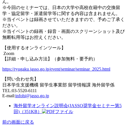
ん。
※今回のセミナーでは、日本の大学や高校在籍中の交換留
学・協定留学・派遣留学等に関する内容は含まれません。
※当イベントは録画させていただきますので、予めご了承く
ださい。
※当イベントの録画・録音・画面のスクリーンショット及び
無断転用等はお控えください。
【使用するオンラインツール】
Zoom
【詳細・申し込み方法】（参加無料・要予約）
https://ryugaku.jasso.go.jp/event/seminar/seminar_2025.html
【問い合わせ先】
日本学生支援機構 留学生事業部 留学情報課 海外留学係
TEL:03-5520-6111
E-mail:
infohi@jasso.go.jp
海外留学オンライン説明会(JASSO奨学金セミナー第5
回)（351KB）
前の画面に戻る