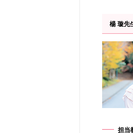
楊 璇先
担当