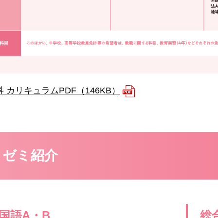
 カリキュラムPDF（146KB）
・ゼミ紹介
国語A・B
総