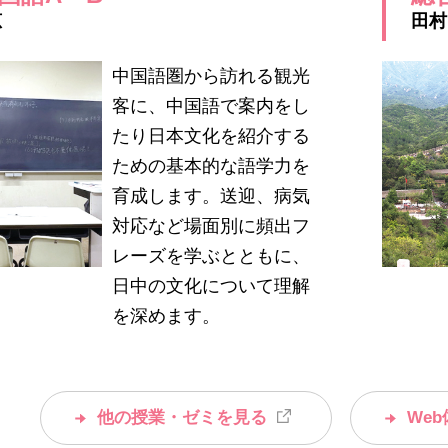
恵
田村
中国語圏から訪れる観光
客に、中国語で案内をし
たり日本文化を紹介する
ための基本的な語学力を
育成します。送迎、病気
対応など場面別に頻出フ
レーズを学ぶとともに、
日中の文化について理解
を深めます。
他の授業・ゼミを見る
We