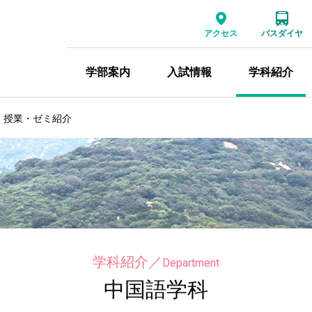
アクセス
バスダイヤ
学部案内
入試情報
学科紹介
・授業・ゼミ紹介
学科紹介
／
Department
中国語学科