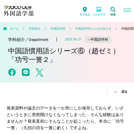
アクセス
バスダイヤ
検索
ホーム
学科紹介
中国語学科
中国語学科からのお知らせ
中国語慣
学科紹介
／
中国語学科
2025.06.27
Department
中国語慣用語シリーズ⑥（趙ゼミ）
「功亏一篑２」
戻る
発表資料や論文のデータを一か所にしか保存しておらず、いざ
というときに突然開けなくなってしまった…そんな経験はあり
ませんか？発表直前にそんなことが起こったら、本当に「功亏
一篑」（九仞の功を一簣に虧く）ですよね。