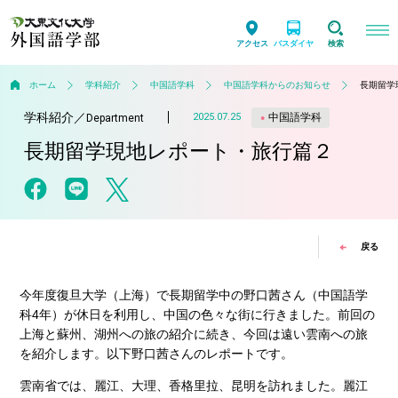
アクセス
バスダイヤ
検索
ホーム
学科紹介
中国語学科
中国語学科からのお知らせ
長期留学
学科紹介
／
中国語学科
2025.07.25
Department
長期留学現地レポート・旅行篇２
戻る
今年度復旦大学（上海）で長期留学中の野口茜さん（中国語学
科4年）が休日を利用し、中国の色々な街に行きました。前回の
上海と蘇州、湖州への旅の紹介に続き、今回は遠い雲南への旅
を紹介します。以下野口茜さんのレポートです。
雲南省では、麗江、大理、香格里拉、昆明を訪れました。麗江