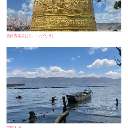
雲南香格里拉(シャングリラ)
雲南大理