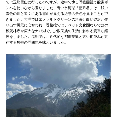
では玉龍雪山に行ったのですが、途中で少し呼吸困難で酸素ボ
ンベを使いながら登りました。青い氷河湖「藍月谷」は、浅い
青色の川と遠くにある雪山が見える絶景の景色を見ることがで
きました。大理ではエメラルドグリーンの洱海と白い砂浜が作
り出す風景に心奪われ、香格拉ではチベット文化圏ならではの
松賛林寺や広大なナパ湖で、少数民族の生活に触れる貴重な経
験をしました。昆明では、近代的な都市景観と古い街並みが共
存する独特の雰囲気を味わいました。