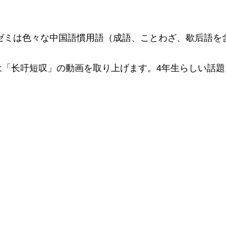
度趙ゼミは色々な中国語慣用語（成語、ことわざ、歇后語
は「长吁短叹」の動画を取り上げます。4年生らしい話