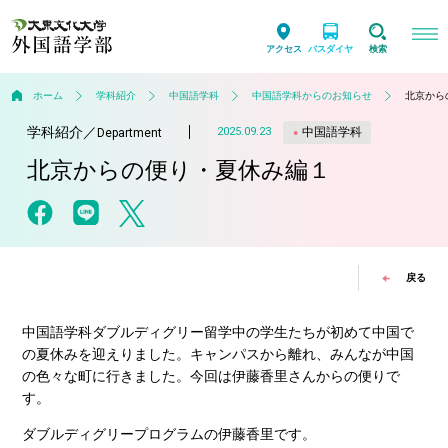
アクセス
バスダイヤ
検索
ホーム
学科紹介
中国語学科
中国語学科からのお知らせ
北京から
学科紹介
／
中国語学科
2025.09.23
Department
北京からの便り・夏休み編１
戻る
中国語学科ダブルディグリー留学中の学生たちが初めて中国で
の夏休みを迎えりました。キャンパスから離れ、みんなが中国
の色々な町に行きました。今回は伊藤香里さんからの便りで
す。
ダブルディグリープログラムの伊藤香里です。