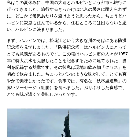
私はこの夏休みに、中国の大連とハルビンという都市へ旅行に
行ってきました。旅行するきっかけは北京の暑さに耐えられず
に、どこかで暑気あたりを避けようと思ったから。ちょうどハ
ルビンに親戚も住んでいるから、住むところには困らないと思
い、ハルビンに決まりました。
まず、ハルビンでは、松花江という大きな川のそばにある防洪
記念塔を見学しました。「防洪纪念塔」はハルビン人にとって
とても意義があるものです。この塔はハルビン市の人々が1957
年に特大洪水を克服したことを記念するために建てられた、勝
利を記録する勲章です。その後私は現地の飲み物「クワス」を
初めて飲みました。ちょっとパンのような味がして、とても爽
やかで美味しかったです。食事では、有名な「秋林里道斯」の
赤いソーセージ（紅腸）を食べました。ぷりぷりした食感で、
とても味が濃くて美味しかったです。