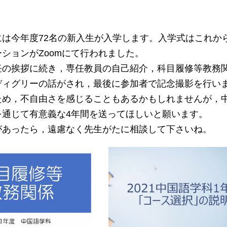
は今年度72名の新入生が入学します。入学式はこれから
ションがZoomにて行われました。
任の挨拶に続き，専任教員の自己紹介，科目履修等教務
ディグリーの話がされ，最後に参加者で記念撮影を行い
ため，不自由さを感じることもあるかもしれませんが，
を通じて有意義な4年間を送ってほしいと願います。
があったら，遠慮なく先生がたに相談して下さいね。