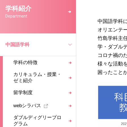
学科紹介
Department
中国語学科に
オリエンテー
竹島学科主
中国語学科
学・ダブル
コロナ禍の
学科の特徴
様々な活動
困ったこと
カリキュラム・授業・
ゼミ紹介
留学制度
webシラバス
ダブルディグリープロ
グラム