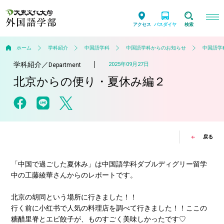
アクセス
バスダイヤ
検索
ホーム
学科紹介
中国語学科
中国語学科からのお知らせ
中国語学
学科紹介
／
2025年09月27日
Department
北京からの便り・夏休み編２
戻る
「中国で過ごした夏休み」は中国語学科ダブルディグリー留学
中の工藤綾華さんからのレポートです。
北京の胡同という場所に行きました！！
行く前に小红书で人気の料理店を調べて行きました！！ここの
糖醋里脊とエビ餃子が、ものすごく美味しかったです♡