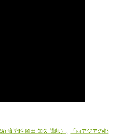
済学科 岡田 知久 講師）
「西アジアの都
、