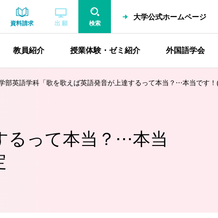
大学公式ホームページ
資料請求
出 願
検索
教員紹介
授業体験・ゼミ紹介
外国語学会
学部英語学科「歌を歌えば英語発音が上達するって本当？⋯本当です！(
するって本当？⋯本当
定