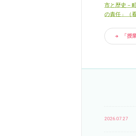
市と歴史－町
の責任」（看
「授
2026.07.27