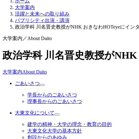
ホーム
大学案内
活躍と未来への取り組み
パブリシティ出演・講演
政治学科 川名晋史教授がNHK おきなわHOTeyeにイ
大学案内
／
About Daito
政治学科 川名晋史教授がNHK
大学案内
About Daito
ごあいさつ
学長からのごあいさつ
理事長からのごあいさつ
大東文化について
建学の精神・大学の理念・教育の目的
大東文化大学の基本方針
創設からのあゆみ