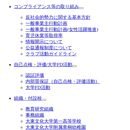
コンプライアンス等の取り組み
反社会的勢力に関する基本方針
一般事業主行動計画
一般事業主行動計画(女性活躍推進)
育児休業等取得率
情報開示について
公益通報制度について
クラブ活動ガイドライン
自己点検・評価/大学FD活動
認証評価
内部質保証（自己点検・評価活動）
大学FD活動
組織・付設校
教育研究組織
事務組織
大東文化大学第一高等学校
大東文化大学附属青桐幼稚園