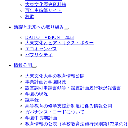
大東文化歴史資料館
百年史編纂サイト
校歌
活躍と未来への取り組み
DAITO VISION 2033
大東文化とビアトリクス・ポター
エコキャンパス
パブリシティ
情報公開
大東文化大学の教育情報公開
事業計画と学園財政
設置認可申請書類等・設置計画履行状況報告書
学園の現況
議事録
高等教育の修学支援新制度に係る情報公開
ガバナンス・コードについて
学園中長期計画
教育情報の公表（学校教育法施行規則第172条の2