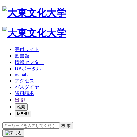
寄付サイト
図書館
情報センター
DBポータル
manaba
アクセス
バスダイヤ
資料請求
出 願
検索
MENU
検 索