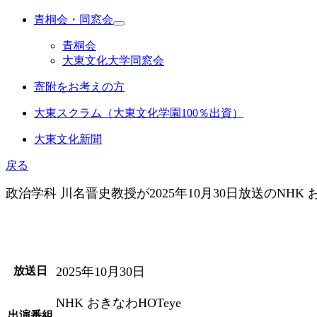
青桐会・同窓会
青桐会
大東文化大学同窓会
寄附をお考えの方
大東スクラム（大東文化学園100％出資）
大東文化新聞
戻る
政治学科 川名晋史教授が2025年10月30日放送のNHK
放送日
2025年10月30日
NHK おきなわHOTeye
出演番組