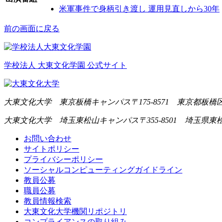
米軍事件で身柄引き渡し 運用見直しから30年
前の画面に戻る
学校法人 大東文化学園 公式サイト
大東文化大学 東京板橋キャンパス
〒175-8571 東京都板橋区
大東文化大学 埼玉東松山キャンパス
〒355-8501 埼玉県東
お問い合わせ
サイトポリシー
プライバシーポリシー
ソーシャルコンピューティングガイドライン
教員公募
職員公募
教員情報検索
大東文化大学機関リポジトリ
コンプライアンスの取り組み