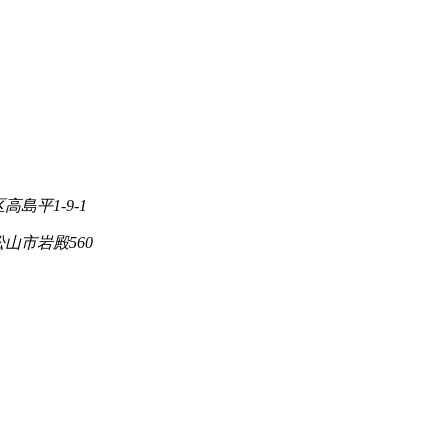
高島平1-9-1
松山市岩殿560