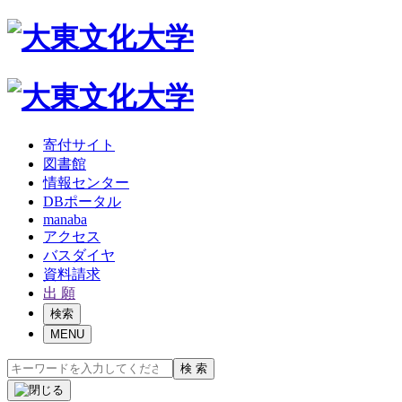
寄付サイト
図書館
情報センター
DBポータル
manaba
アクセス
バスダイヤ
資料請求
出 願
検索
MENU
検 索