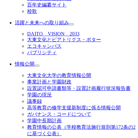
百年史編纂サイト
校歌
活躍と未来への取り組み
DAITO VISION 2033
大東文化とビアトリクス・ポター
エコキャンパス
パブリシティ
情報公開
大東文化大学の教育情報公開
事業計画と学園財政
設置認可申請書類等・設置計画履行状況報告書
学園の現況
議事録
高等教育の修学支援新制度に係る情報公開
ガバナンス・コードについて
学園中長期計画
教育情報の公表（学校教育法施行規則第172条の2
に基づく公表）