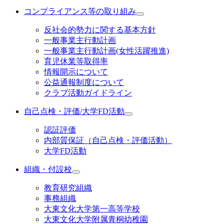
コンプライアンス等の取り組み
反社会的勢力に関する基本方針
一般事業主行動計画
一般事業主行動計画(女性活躍推進)
育児休業等取得率
情報開示について
公益通報制度について
クラブ活動ガイドライン
自己点検・評価/大学FD活動
認証評価
内部質保証（自己点検・評価活動）
大学FD活動
組織・付設校
教育研究組織
事務組織
大東文化大学第一高等学校
大東文化大学附属青桐幼稚園