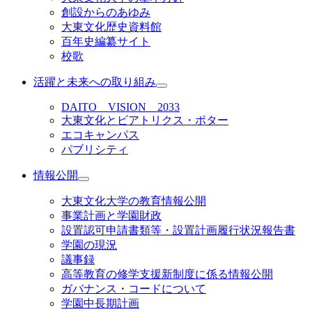
創設からのあゆみ
大東文化歴史資料館
百年史編纂サイト
校歌
活躍と未来への取り組み
DAITO VISION 2033
大東文化とビアトリクス・ポター
エコキャンパス
パブリシティ
情報公開
大東文化大学の教育情報公開
事業計画と学園財政
設置認可申請書類等・設置計画履行状況報告書
学園の現況
議事録
高等教育の修学支援新制度に係る情報公開
ガバナンス・コードについて
学園中長期計画