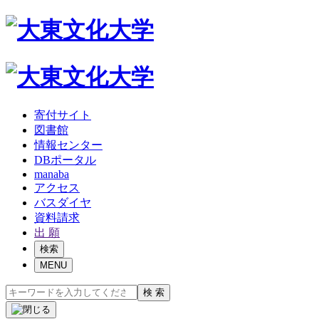
寄付サイト
図書館
情報センター
DBポータル
manaba
アクセス
バスダイヤ
資料請求
出 願
検索
MENU
検 索