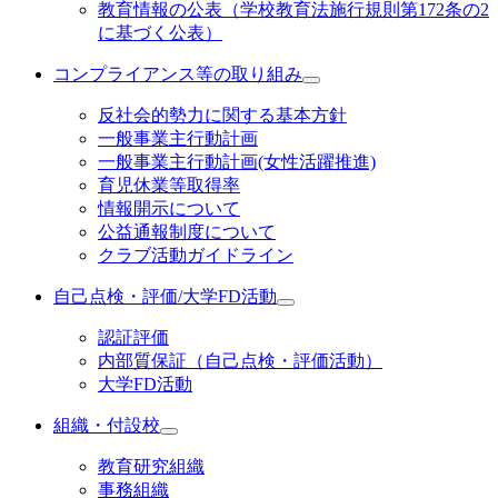
教育情報の公表（学校教育法施行規則第172条の2
に基づく公表）
コンプライアンス等の取り組み
反社会的勢力に関する基本方針
一般事業主行動計画
一般事業主行動計画(女性活躍推進)
育児休業等取得率
情報開示について
公益通報制度について
クラブ活動ガイドライン
自己点検・評価/大学FD活動
認証評価
内部質保証（自己点検・評価活動）
大学FD活動
組織・付設校
教育研究組織
事務組織