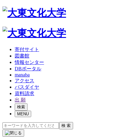
寄付サイト
図書館
情報センター
DBポータル
manaba
アクセス
バスダイヤ
資料請求
出 願
検索
MENU
検 索