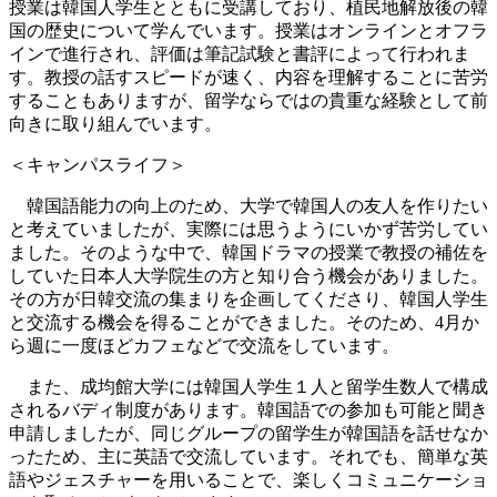
授業は韓国人学生とともに受講しており、植民地解放後の韓
国の歴史について学んでいます。授業はオンラインとオフラ
インで進行され、評価は筆記試験と書評によって行われま
す。教授の話すスピードが速く、内容を理解することに苦労
することもありますが、留学ならではの貴重な経験として前
向きに取り組んでいます。
＜キャンパスライフ＞
韓国語能力の向上のため、大学で韓国人の友人を作りたい
と考えていましたが、実際には思うようにいかず苦労してい
ました。そのような中で、韓国ドラマの授業で教授の補佐を
していた日本人大学院生の方と知り合う機会がありました。
その方が日韓交流の集まりを企画してくださり、韓国人学生
と交流する機会を得ることができました。そのため、4月か
ら週に一度ほどカフェなどで交流をしています。
また、成均館大学には韓国人学生１人と留学生数人で構成
されるバディ制度があります。韓国語での参加も可能と聞き
申請しましたが、同じグループの留学生が韓国語を話せなか
ったため、主に英語で交流しています。それでも、簡単な英
語やジェスチャーを用いることで、楽しくコミュニケーショ