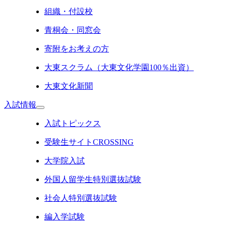
組織・付設校
青桐会・同窓会
寄附をお考えの方
大東スクラム（大東文化学園100％出資）
大東文化新聞
入試情報
入試トピックス
受験生サイトCROSSING
大学院入試
外国人留学生特別選抜試験
社会人特別選抜試験
編入学試験