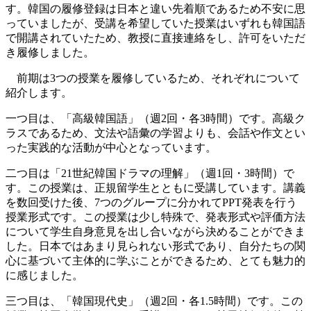
す。韓国の履修登録は日本と違い先着順であるため不安に思
っていましたが、受講を希望していた授業はいずれも韓国語
で開講されていたため、教授に直接連絡をし、許可をいただ
き履修しました。
前期は3つの授業を履修しているため、それぞれについて
紹介します。
一つ目は、「高級韓国語」（週2回・各3時間）です。高級ク
ラスであるため、文法や語彙の学習よりも、会話や作文とい
った実践的な活動が中心となっています。
二つ目は「21世紀韓国ドラマの理解」（週1回・3時間）で
す。この授業は、正規留学生とともに受講しています。講義
を数回受けた後、7つのグループに分かれてPPT発表を行う
授業形式です。この授業は少し特殊で、発表形式や評価方法
について学生自身意見を出し合いながら決めることができま
した。日本ではあまり見られない形式であり、自分たちの関
心に基づいて主体的に学ぶことができるため、とても魅力的
に感じました。
三つ目は、「韓国現代史」（週2回・各1.5時間）です。この