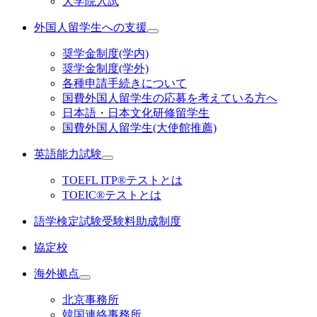
大学院入試
外国人留学生への支援
奨学金制度(学内)
奨学金制度(学外)
各種申請手続きについて
国費外国人留学生の応募を考えている方へ
日本語・日本文化研修留学生
国費外国人留学生(大使館推薦)
英語能力試験
TOEFL ITP®テストとは
TOEIC®テストとは
語学検定試験受験料助成制度
協定校
海外拠点
北京事務所
韓国連絡事務所