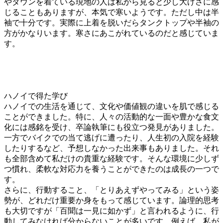
やダウンを着ている現地の人は私から見ると少し大げさに感
じることもありますが、本気で寒いようです。ただし中は半
袖で十分です。実際に上着を脱いだらタンクトップや半袖の
方がかなりいます。寒さにあこがれているのだと感じていま
す。
ハノイで得た学び
ハノイでの生活を通じて、文化や価値観の違いを肌で感じる
ことができました。特に、人々の活動的な一面や豊かな食文
化には感銘を受け、卒論執筆にも役立つ発見がありました。
一方でバイクでの当て逃げに遭ったり、人生初の入院を経験
したりするなど、予想しなかった出来事もありました。それ
も全部含めて私だけの貴重な経験です。そんな環境に少しず
つ慣れ、柔軟な対応力を養うことができたのは成長の一つで
す。
さらに、行動すること、「とりあえずやってみる」という姿
勢が、どれだけ重要か身をもって感じています。論理的思考
も大切ですが「百聞は一見に如かず」と言われるように、行
動してみなければ分からないことが多いです。例えば、私が