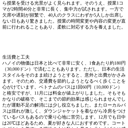
ら授業を受ける光景がよく見られます。そのうえ、授業1コ
マが2時間40分と非常に長く、集中力が試されます。一方で
欠席や遅刻が頻繁で、40人のクラスにわずか5人しか出席し
ない日もあり驚きました。授業の時間変更や内容の変更が直
前に行われることもあり、柔軟に対応する力を養えました。
生活費と工夫
ハノイの物価は日本と比べて非常に安く、1食あたり約180円
（30,000ドン）で済むこともあります。ただし、日本の生活
スタイルをそのまま続けようとすると、意外と出費がかさみ
ます。そのため、交通費を節約しようとなるべく歩くことを
心がけています。ベトナムのバスは1回60円（10,000ドン）
と格安ですが、11月には料金が値上がりしました。そもそも
かなりの破格で、そこまでの節約効果は感じられませんでし
たが運動不足の解消には少し役立ちました。またローカルバ
スは揺れが激しく、ダウンジャケットを着ながら冷房をつけ
ているバスもあるので乗り心地に苦労します。12月でも日中
は20℃ほどあるため、夏が好きな人におすすめです。コート