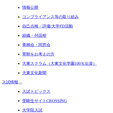
情報公開
コンプライアンス等の取り組み
自己点検・評価/大学FD活動
組織・付設校
青桐会・同窓会
寄附をお考えの方
大東スクラム（大東文化学園100％出資）
大東文化新聞
入試情報
入試トピックス
受験生サイトCROSSING
大学院入試