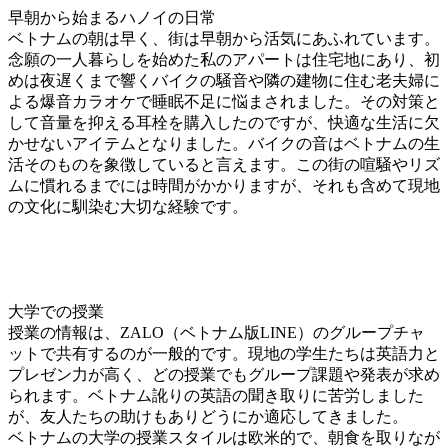
早朝から始まるハノイの日常
ベトナムの朝は早く、街は早朝から活気にあふれています。
念願の一人暮らしを始めた私のアパートは住宅地にあり、初
めは夜遅くまで響くバイクの騒音や隣の建物に住む老夫婦に
よる爆音カラオケで睡眠不足に悩まされました。その対策と
して音量を抑える耳栓を購入したのですが、快適な生活に欠
かせないアイテムとなりました。バイクの音はベトナムの生
活そのものを象徴していると言えます。この街の喧騒やリズ
ムに慣れるまでには時間がかかりますが、それも含めて現地
の文化に馴染む大切な経験です。
大学での授業
授業の情報は、ZALO（ベトナム版LINE）のグループチャ
ットで共有するのが一般的です。現地の学生たちは英語力と
プレゼン力が高く、どの授業でもグループ課題や発表が求め
られます。ベトナム訛りの英語の聞き取りに苦労しました
が、友人たちの助けもありどうにか適応してきました。
ベトナムの大学の授業スタイルは欧米的で、朝食を取りなが