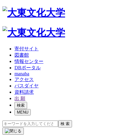
寄付サイト
図書館
情報センター
DBポータル
manaba
アクセス
バスダイヤ
資料請求
出 願
検索
MENU
検 索