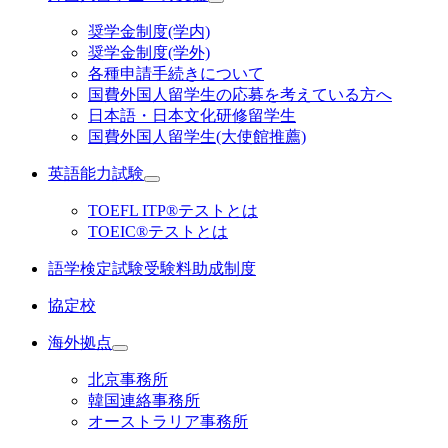
奨学金制度(学内)
奨学金制度(学外)
各種申請手続きについて
国費外国人留学生の応募を考えている方へ
日本語・日本文化研修留学生
国費外国人留学生(大使館推薦)
英語能力試験
TOEFL ITP®テストとは
TOEIC®テストとは
語学検定試験受験料助成制度
協定校
海外拠点
北京事務所
韓国連絡事務所
オーストラリア事務所