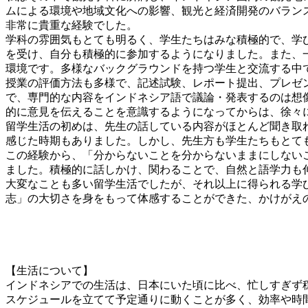
ムによる環境や地域文化への影響、観光と経済開発のバラン
非常に貴重な経験でした。
学科の雰囲気もとても明るく、学生たちはみな積極的で、学
を受け、自分も積極的に参加するようになりました。また、
環境です。多様なバックグラウンドを持つ学生と交流する中
授業の評価方法も多様で、記述試験、レポート提出、プレゼ
で、専門的な内容をインドネシア語で議論・発表するのは想
的に意見を伝えることを意識するようになってからは、徐々
留学生活の初めは、先生の話している内容がほとんど聞き取
感じた時期もありました。しかし、先生方も学生たちもとて
この経験から、「分からないことを分からないままにしない
ました。積極的に話しかけ、関わることで、自然と語学力も
大変なことも多い留学生活でしたが、それ以上に得られる学
志」の大切さを身をもって体感することができた、かけがえ
【生活について】
インドネシアでの生活は、日本にいた頃に比べ、忙しすぎず
スケジュールを立てて予定通りに動くことが多く、効率や時