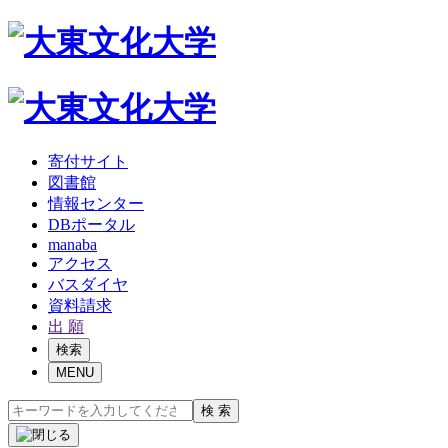
寄付サイト
図書館
情報センター
DBポータル
manaba
アクセス
バスダイヤ
資料請求
出 願
検索
MENU
検 索