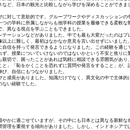
スなど、日本の観光と比較しながら学びを深めることができま
びに対して意欲的です。グループワークやディスカッションの
一つの学科に所属しながらも他学科の授業を履修できる柔軟な
で、異なる視点を学ぶこともできました。
ンテーションなどがありました。中でも最も大変だったのはプ
像以上に難しく、最初はなかなか意見を言い出せずにいました
に自信を持って発言できるようになりました。この経験を通じ
れず、授業についていけないのではないかという不安と焦りに
も親切で、困ったことがあれば気軽に相談できる雰囲気があり
こと」「恥をかくことを恐れずに質問や発言をすること」が、
伸び、自信にもつながりました。
びと成長がありました。知識だけでなく、異文化の中で主体的
のない経験でした。
穏やかに過ごせていますが、その中にも日本とは異なる新鮮な
間管理を重視する傾向がありました。しかし、インドネシアで