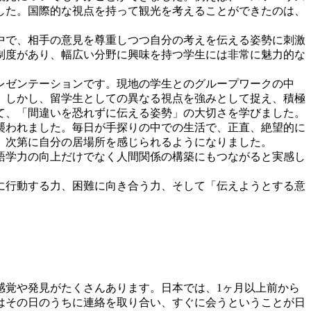
した。国際的な視点を持って観光を考えることができたのは、
中で、相手の意見を尊重しつつ自分の考えを伝える姿勢に刺激
制度があり、幅広い分野に興味を持つ学生には非常に魅力的な
レゼンテーションです。現地の学生とのグループワークの中
。しかし、留学生としての異なる視点を強みとして捉え、積極
て、「間違いを恐れずに伝える姿勢」の大切さを学びました。
襲われました。毎日が手探りの中での生活で、正直、絶望的に
、次第に自分の居場所を感じられるようになりました。
語学力の向上だけでなく人間関係の構築にもつながると実感し
に行動する力、困難に向き合う力、そして「伝えようとする意
感覚や発見がたくさんあります。日本では、1ヶ月以上前から
はその日のうちに連絡を取り合い、すぐに会うということが日