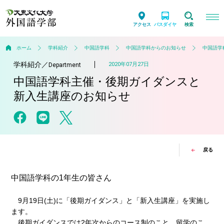
アクセス
バスダイヤ
検索
ホーム
学科紹介
中国語学科
中国語学科からのお知らせ
中国語学
学科紹介
／
2020年07月27日
Department
中国語学科主催・後期ガイダンスと
新入生講座のお知らせ
戻る
中国語学科の1年生の皆さん
9月19日(土)に「後期ガイダンス」と「新入生講座」を実施し
ます。
後期ガイダンスでは2年次からのコース制のこと，留学のこ