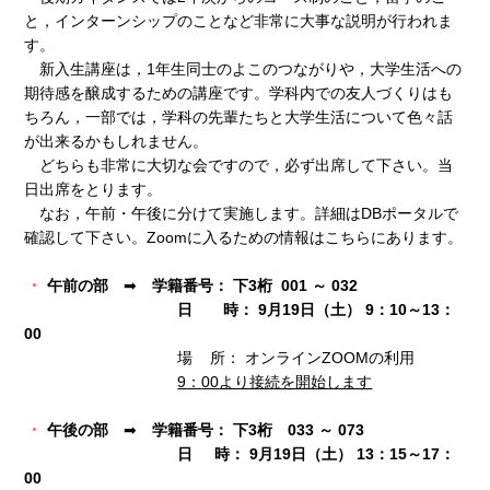
と，インターンシップのことなど非常に大事な説明が行われま
す。
新入生講座は，1年生同士のよこのつながりや，大学生活への
期待感を醸成するための講座です。学科内での友人づくりはも
ちろん，一部では，学科の先輩たちと大学生活について色々話
が出来るかもしれません。
どちらも非常に大切な会ですので，必ず出席して下さい。当
日出席をとります。
なお，午前・午後に分けて実施します。詳細はDBポータルで
確認して下さい。Zoomに入るための情報はこちらにあります。
午前の部
➡
学籍番号：
下
3
桁
001
～
032
日 時：
9
月
19
日（土）
9
：
10
～
13
：
00
場 所： オンラインZOOMの利用
9
：
00
より接続を開始します
午後の部
➡
学籍番号：
下
3
桁
033
～
073
日
時：
9
月
19
日（土）
13
：
15
～
17
：
00