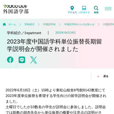
アクセス
バスダイヤ
検索
ホーム
学科紹介
中国語学科
中国語学科からのお知らせ
中国語学
学科紹介
／
2022年06月24日
Department
2023年度中国語学科単位振替長期留
学説明会が開催されました
戻る
2022年6月18日（土）15時より東松山校舎8号館8142教室にて
2023年度単位振替を希望する学生向けの留学説明会が開催され
ました。
土曜日でしたが10数名の学生が説明会に参加しました。説明会
では助教の胡杰先生から単位振替の概要や注意点の説明がさ