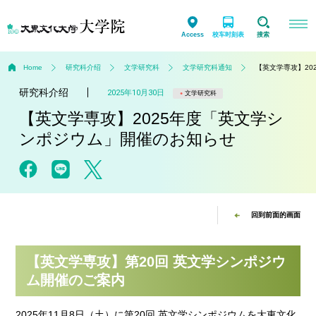
Access
校车时刻表
搜索
Home
研究科介绍
文学研究科
文学研究科通知
【英文学専攻】20
研究科介绍
2025年10月30日
文学研究科
【英文学専攻】2025年度「英文学シ
ンポジウム」開催のお知らせ
回到前面的画面
【英文学専攻】第20回 英文学シンポジウ
ム開催のご案内
2025年11月8日（土）に第20回 英文学シンポジウムを大東文化