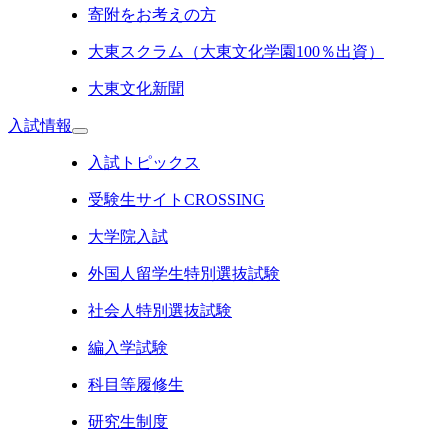
寄附をお考えの方
大東スクラム（大東文化学園100％出資）
大東文化新聞
入試情報
入試トピックス
受験生サイトCROSSING
大学院入試
外国人留学生特別選抜試験
社会人特別選抜試験
編入学試験
科目等履修生
研究生制度