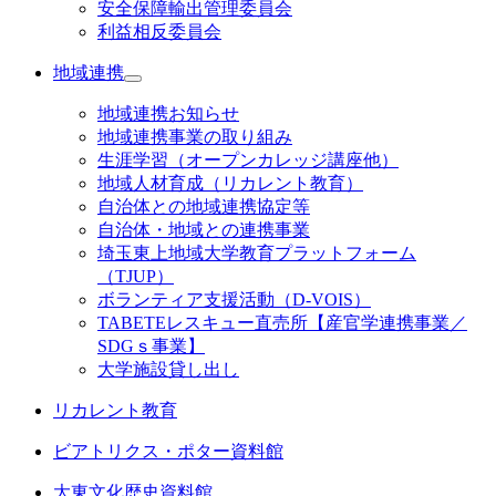
安全保障輸出管理委員会
利益相反委員会
地域連携
地域連携お知らせ
地域連携事業の取り組み
生涯学習（オープンカレッジ講座他）
地域人材育成（リカレント教育）
自治体との地域連携協定等
自治体・地域との連携事業
埼玉東上地域大学教育プラットフォーム
（TJUP）
ボランティア支援活動（D-VOIS）
TABETEレスキュー直売所【産官学連携事業／
SDGｓ事業】
大学施設貸し出し
リカレント教育
ビアトリクス・ポター資料館
大東文化歴史資料館