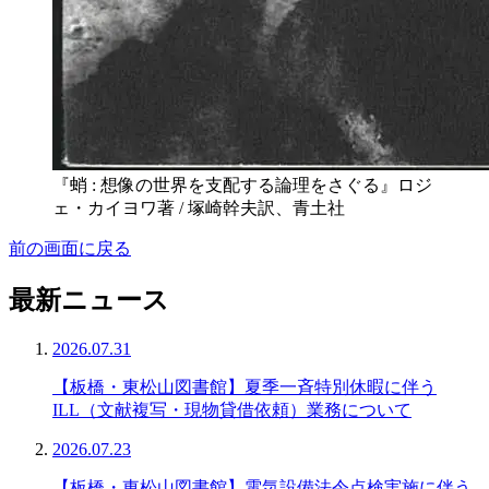
『蛸 : 想像の世界を支配する論理をさぐる』ロジ
ェ・カイヨワ著 / 塚崎幹夫訳、青土社
前の画面に戻る
最新ニュース
2026.07.31
【板橋・東松山図書館】夏季一斉特別休暇に伴う
ILL（文献複写・現物貸借依頼）業務について
2026.07.23
【板橋・東松山図書館】電気設備法令点検実施に伴う