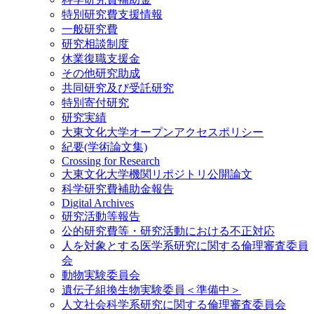
特別研究費支援情報
一般研究費
研究相談制度
休業復職支援金
その他研究助成
共同研究及び受託研究
特別寄付研究
研究実績
大東文化大学オープンアクセスポリシー
紀要(学術論文集)
Crossing for Research
大東文化大学機関リポジトリ公開論文
科学研究費補助金報告
Digital Archives
研究活動等報告
公的研究費等・研究活動における不正対応
人を対象とする医学系研究に関する倫理審査委員
会
動物実験委員会
遺伝子組換生物実験委員＜準備中＞
人文社会科学系研究に関する倫理審査委員会