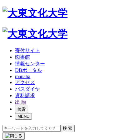
寄付サイト
図書館
情報センター
DBポータル
manaba
アクセス
バスダイヤ
資料請求
出 願
検索
MENU
検 索