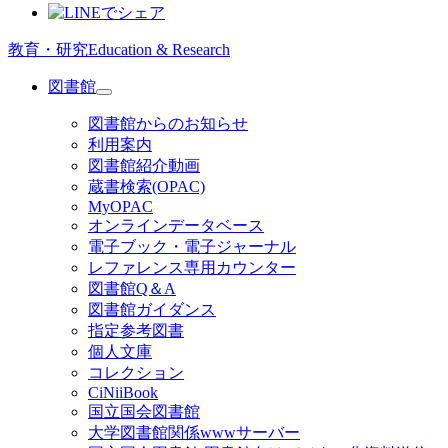
教育・研究
Education & Research
図書館
図書館からのお知らせ
利用案内
図書館紹介動画
蔵書検索(OPAC)
MyOPAC
オンラインデータベース
電子ブック・電子ジャーナル
レファレンス専用カウンター
図書館Q＆A
図書館ガイダンス
指定参考図書
個人文庫
コレクション
CiNiiBook
国立国会図書館
大学図書館関係wwwサーバー