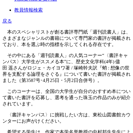
教員情報検索
戻る
本のスペシャリストが創る書評専門紙「週刊読書人」は、
さまざまなジャンルの書籍について専門家の書評が掲載され
ており、本を選ぶ時の指標を示してくれる存在です。
その中にある「週刊読書人」の人気コーナー“〈書評キャ
ンパス〉大学生がススメる本”に、歴史文化学科(4年) 儘
田 遥さんがロジェ・カイヨワ著 / 塚崎幹夫訳『蛸 : 想像の世
界を支配する論理をさぐる』について書いた書評が掲載され
ました（第3587号･4月25日・5月2日合併号）。
このコーナーは、全国の大学生が自分のおすすめ本につい
て書いた書評を応募し、選考を通った珠玉の作品のみが紹介
されています。
〈書評キャンパス〉に挑戦したい方は、東松山図書館カウ
ンターにお声がけください。
希望する学生は、作家で本学名誉教授の中村邦生先生によ