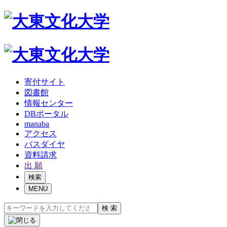
寄付サイト
図書館
情報センター
DBポータル
manaba
アクセス
バスダイヤ
資料請求
出 願
検索
MENU
検 索