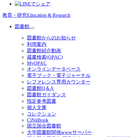
教育・研究
Education & Research
図書館
図書館からのお知らせ
利用案内
図書館紹介動画
蔵書検索(OPAC)
MyOPAC
オンラインデータベース
電子ブック・電子ジャーナル
レファレンス専用カウンター
図書館Q＆A
図書館ガイダンス
指定参考図書
個人文庫
コレクション
CiNiiBook
国立国会図書館
大学図書館関係wwwサーバー