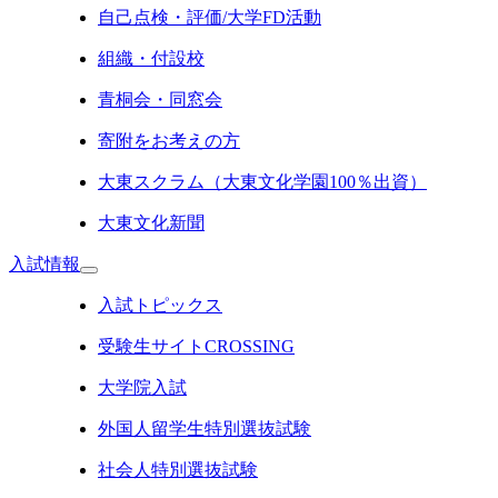
自己点検・評価/大学FD活動
組織・付設校
青桐会・同窓会
寄附をお考えの方
大東スクラム（大東文化学園100％出資）
大東文化新聞
入試情報
入試トピックス
受験生サイトCROSSING
大学院入試
外国人留学生特別選抜試験
社会人特別選抜試験