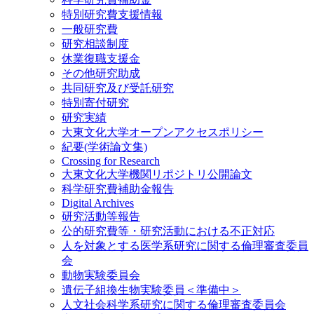
特別研究費支援情報
一般研究費
研究相談制度
休業復職支援金
その他研究助成
共同研究及び受託研究
特別寄付研究
研究実績
大東文化大学オープンアクセスポリシー
紀要(学術論文集)
Crossing for Research
大東文化大学機関リポジトリ公開論文
科学研究費補助金報告
Digital Archives
研究活動等報告
公的研究費等・研究活動における不正対応
人を対象とする医学系研究に関する倫理審査委員
会
動物実験委員会
遺伝子組換生物実験委員＜準備中＞
人文社会科学系研究に関する倫理審査委員会