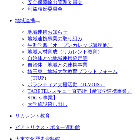
安全保障輸出管理委員会
利益相反委員会
地域連携
地域連携お知らせ
地域連携事業の取り組み
生涯学習（オープンカレッジ講座他）
地域人材育成（リカレント教育）
自治体との地域連携協定等
自治体・地域との連携事業
埼玉東上地域大学教育プラットフォーム
（TJUP）
ボランティア支援活動（D-VOIS）
TABETEレスキュー直売所【産官学連携事業／
SDGｓ事業】
大学施設貸し出し
リカレント教育
ビアトリクス・ポター資料館
大東文化歴史資料館