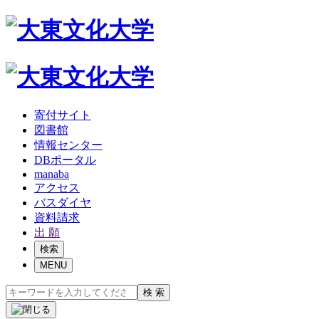
寄付サイト
図書館
情報センター
DBポータル
manaba
アクセス
バスダイヤ
資料請求
出 願
検索
MENU
検 索