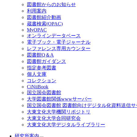
図書館からのお知らせ
利用案内
図書館紹介動画
蔵書検索(OPAC)
MyOPAC
オンラインデータベース
電子ブック・電子ジャーナル
レファレンス専用カウンター
図書館Q＆A
図書館ガイダンス
指定参考図書
個人文庫
コレクション
CiNiiBook
国立国会図書館
大学図書館関係wwwサーバー
国立国会図書館 図書館向けデジタル化資料送信サ
大東文化大学機関リポジトリ
大東文化大学合同研究会
大東文化大学デジタルライブラリー
研究所案内