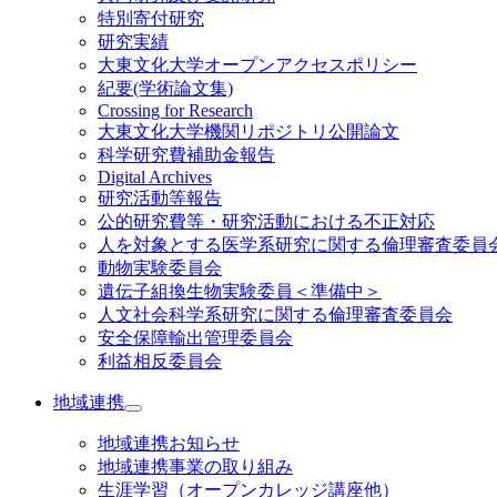
特別寄付研究
研究実績
大東文化大学オープンアクセスポリシー
紀要(学術論文集)
Crossing for Research
大東文化大学機関リポジトリ公開論文
科学研究費補助金報告
Digital Archives
研究活動等報告
公的研究費等・研究活動における不正対応
人を対象とする医学系研究に関する倫理審査委員
動物実験委員会
遺伝子組換生物実験委員＜準備中＞
人文社会科学系研究に関する倫理審査委員会
安全保障輸出管理委員会
利益相反委員会
地域連携
地域連携お知らせ
地域連携事業の取り組み
生涯学習（オープンカレッジ講座他）