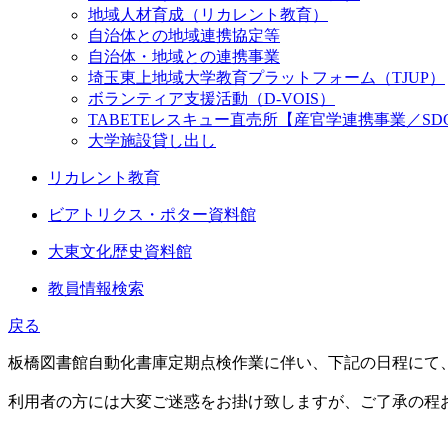
地域人材育成（リカレント教育）
自治体との地域連携協定等
自治体・地域との連携事業
埼玉東上地域大学教育プラットフォーム（TJUP）
ボランティア支援活動（D-VOIS）
TABETEレスキュー直売所【産官学連携事業／SD
大学施設貸し出し
リカレント教育
ビアトリクス・ポター資料館
大東文化歴史資料館
教員情報検索
戻る
板橋図書館自動化書庫定期点検作業に伴い、下記の日程にて
利用者の方には大変ご迷惑をお掛け致しますが、ご了承の程