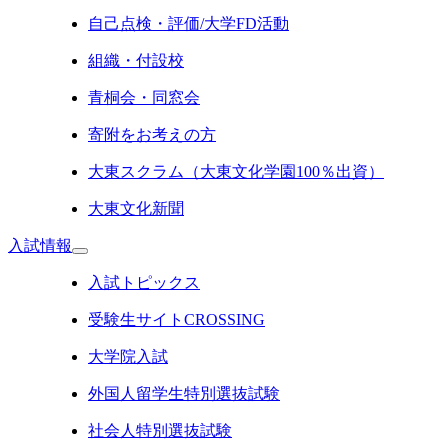
自己点検・評価/大学FD活動
組織・付設校
青桐会・同窓会
寄附をお考えの方
大東スクラム（大東文化学園100％出資）
大東文化新聞
入試情報
入試トピックス
受験生サイトCROSSING
大学院入試
外国人留学生特別選抜試験
社会人特別選抜試験