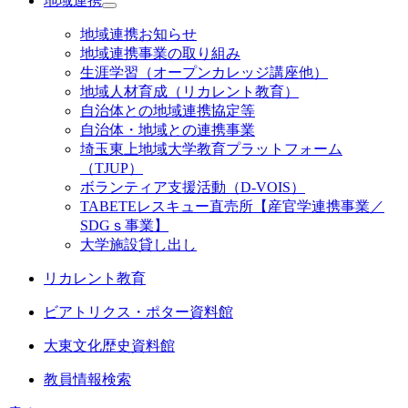
地域連携
地域連携お知らせ
地域連携事業の取り組み
生涯学習（オープンカレッジ講座他）
地域人材育成（リカレント教育）
自治体との地域連携協定等
自治体・地域との連携事業
埼玉東上地域大学教育プラットフォーム
（TJUP）
ボランティア支援活動（D-VOIS）
TABETEレスキュー直売所【産官学連携事業／
SDGｓ事業】
大学施設貸し出し
リカレント教育
ビアトリクス・ポター資料館
大東文化歴史資料館
教員情報検索