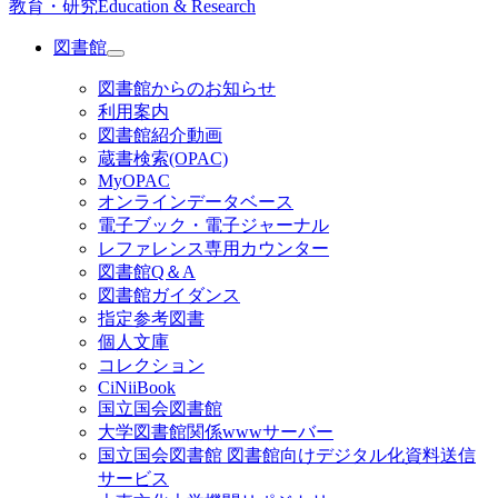
教育・研究
Education & Research
図書館
図書館からのお知らせ
利用案内
図書館紹介動画
蔵書検索(OPAC)
MyOPAC
オンラインデータベース
電子ブック・電子ジャーナル
レファレンス専用カウンター
図書館Q＆A
図書館ガイダンス
指定参考図書
個人文庫
コレクション
CiNiiBook
国立国会図書館
大学図書館関係wwwサーバー
国立国会図書館 図書館向けデジタル化資料送信
サービス