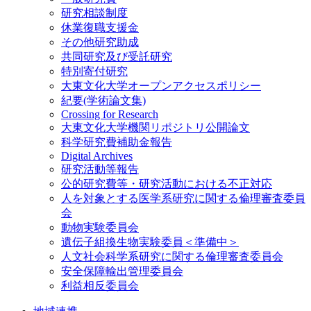
研究相談制度
休業復職支援金
その他研究助成
共同研究及び受託研究
特別寄付研究
大東文化大学オープンアクセスポリシー
紀要(学術論文集)
Crossing for Research
大東文化大学機関リポジトリ公開論文
科学研究費補助金報告
Digital Archives
研究活動等報告
公的研究費等・研究活動における不正対応
人を対象とする医学系研究に関する倫理審査委員
会
動物実験委員会
遺伝子組換生物実験委員＜準備中＞
人文社会科学系研究に関する倫理審査委員会
安全保障輸出管理委員会
利益相反委員会