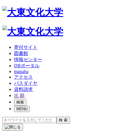
寄付サイト
図書館
情報センター
DBポータル
manaba
アクセス
バスダイヤ
資料請求
出 願
検索
MENU
検 索