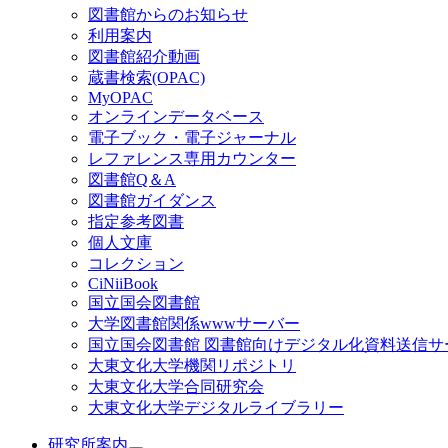
図書館からのお知らせ
利用案内
図書館紹介動画
蔵書検索(OPAC)
MyOPAC
オンラインデータベース
電子ブック・電子ジャーナル
レファレンス専用カウンター
図書館Q＆A
図書館ガイダンス
指定参考図書
個人文庫
コレクション
CiNiiBook
国立国会図書館
大学図書館関係wwwサーバー
国立国会図書館 図書館向けデジタル化資料送信サ
大東文化大学機関リポジトリ
大東文化大学合同研究会
大東文化大学デジタルライブラリー
研究所案内