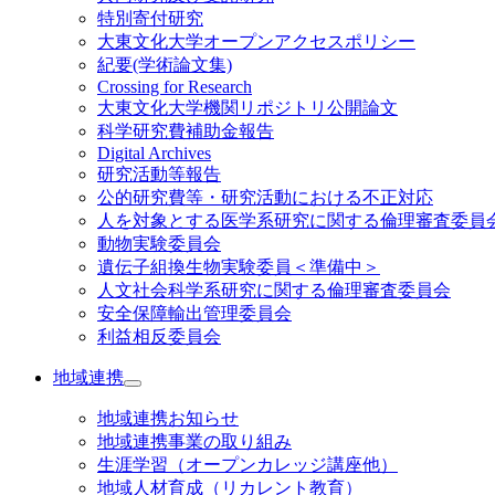
特別寄付研究
大東文化大学オープンアクセスポリシー
紀要(学術論文集)
Crossing for Research
大東文化大学機関リポジトリ公開論文
科学研究費補助金報告
Digital Archives
研究活動等報告
公的研究費等・研究活動における不正対応
人を対象とする医学系研究に関する倫理審査委員
動物実験委員会
遺伝子組換生物実験委員＜準備中＞
人文社会科学系研究に関する倫理審査委員会
安全保障輸出管理委員会
利益相反委員会
地域連携
地域連携お知らせ
地域連携事業の取り組み
生涯学習（オープンカレッジ講座他）
地域人材育成（リカレント教育）