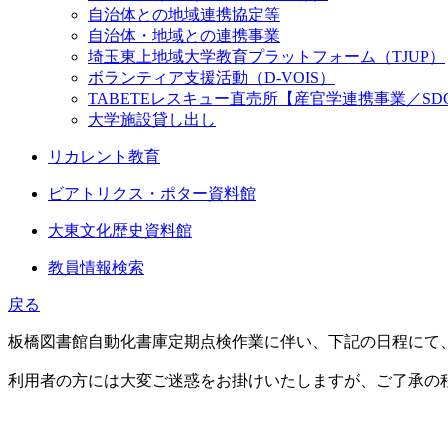
自治体との地域連携協定等
自治体・地域との連携事業
埼玉東上地域大学教育プラットフォーム（TJUP）
ボランティア支援活動（D-VOIS）
TABETEレスキュー直売所【産官学連携事業／SD
大学施設貸し出し
リカレント教育
ビアトリクス・ポター資料館
大東文化歴史資料館
教員情報検索
戻る
板橋図書館自動化書庫定期点検作業に伴い、下記の日程にて
利用者の方には大変ご迷惑をお掛けいたしますが、ご了承の