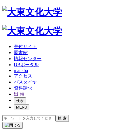
寄付サイト
図書館
情報センター
DBポータル
manaba
アクセス
バスダイヤ
資料請求
出 願
検索
MENU
検 索