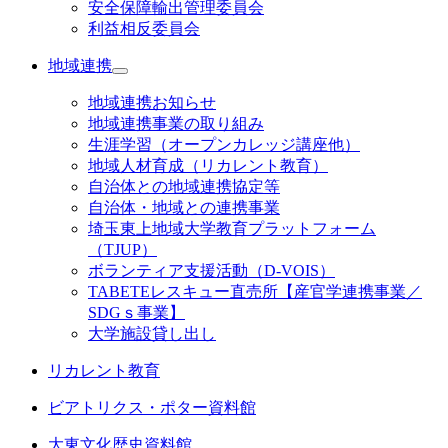
安全保障輸出管理委員会
利益相反委員会
地域連携
地域連携お知らせ
地域連携事業の取り組み
生涯学習（オープンカレッジ講座他）
地域人材育成（リカレント教育）
自治体との地域連携協定等
自治体・地域との連携事業
埼玉東上地域大学教育プラットフォーム
（TJUP）
ボランティア支援活動（D-VOIS）
TABETEレスキュー直売所【産官学連携事業／
SDGｓ事業】
大学施設貸し出し
リカレント教育
ビアトリクス・ポター資料館
大東文化歴史資料館