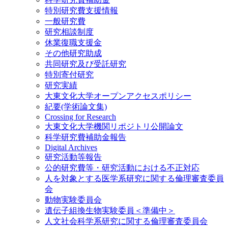
特別研究費支援情報
一般研究費
研究相談制度
休業復職支援金
その他研究助成
共同研究及び受託研究
特別寄付研究
研究実績
大東文化大学オープンアクセスポリシー
紀要(学術論文集)
Crossing for Research
大東文化大学機関リポジトリ公開論文
科学研究費補助金報告
Digital Archives
研究活動等報告
公的研究費等・研究活動における不正対応
人を対象とする医学系研究に関する倫理審査委員
会
動物実験委員会
遺伝子組換生物実験委員＜準備中＞
人文社会科学系研究に関する倫理審査委員会