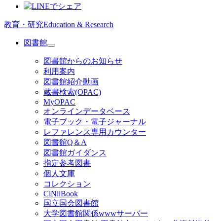
教育・研究
Education & Research
図書館
図書館からのお知らせ
利用案内
図書館紹介動画
蔵書検索(OPAC)
MyOPAC
オンラインデータベース
電子ブック・電子ジャーナル
レファレンス専用カウンター
図書館Q＆A
図書館ガイダンス
指定参考図書
個人文庫
コレクション
CiNiiBook
国立国会図書館
大学図書館関係wwwサーバー