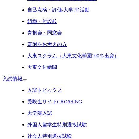
自己点検・評価/大学FD活動
組織・付設校
青桐会・同窓会
寄附をお考えの方
大東スクラム（大東文化学園100％出資）
大東文化新聞
入試情報
入試トピックス
受験生サイトCROSSING
大学院入試
外国人留学生特別選抜試験
社会人特別選抜試験