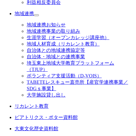
利益相反委員会
地域連携
地域連携お知らせ
地域連携事業の取り組み
生涯学習（オープンカレッジ講座他）
地域人材育成（リカレント教育）
自治体との地域連携協定等
自治体・地域との連携事業
埼玉東上地域大学教育プラットフォーム
（TJUP）
ボランティア支援活動（D-VOIS）
TABETEレスキュー直売所【産官学連携事業／
SDGｓ事業】
大学施設貸し出し
リカレント教育
ビアトリクス・ポター資料館
大東文化歴史資料館