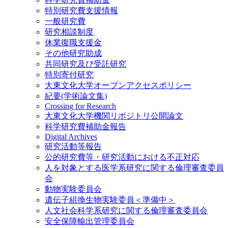
特別研究費支援情報
一般研究費
研究相談制度
休業復職支援金
その他研究助成
共同研究及び受託研究
特別寄付研究
大東文化大学オープンアクセスポリシー
紀要(学術論文集)
Crossing for Research
大東文化大学機関リポジトリ公開論文
科学研究費補助金報告
Digital Archives
研究活動等報告
公的研究費等・研究活動における不正対応
人を対象とする医学系研究に関する倫理審査委員
会
動物実験委員会
遺伝子組換生物実験委員＜準備中＞
人文社会科学系研究に関する倫理審査委員会
安全保障輸出管理委員会