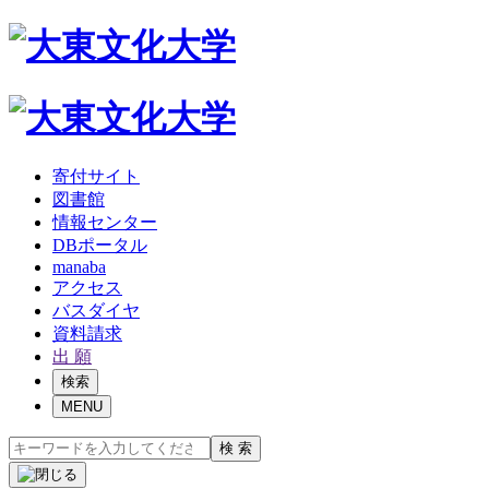
寄付サイト
図書館
情報センター
DBポータル
manaba
アクセス
バスダイヤ
資料請求
出 願
検索
MENU
検 索