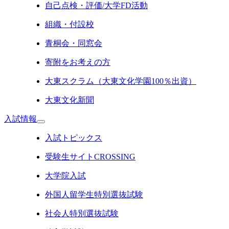
自己点検・評価/大学FD活動
組織・付設校
青桐会・同窓会
寄附をお考えの方
大東スクラム（大東文化学園100％出資）
大東文化新聞
入試情報
入試トピックス
受験生サイトCROSSING
大学院入試
外国人留学生特別選抜試験
社会人特別選抜試験