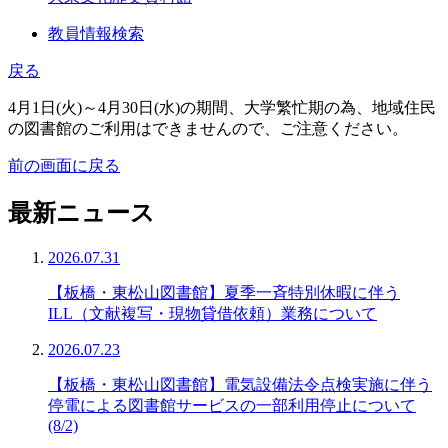
教員情報検索
戻る
4月1日(火)～4月30日(水)の期間、大学繁忙期の為、地域住民
の図書館のご利用はできませんので、ご注意ください。
前の画面に戻る
最新ニュース
2026.07.31
【板橋・東松山図書館】夏季一斉特別休暇に伴う
ILL（文献複写・現物貸借依頼）業務について
2026.07.23
【板橋・東松山図書館】電気設備法令点検実施に伴う
停電による図書館サービスの一部利用停止について
(8/2)