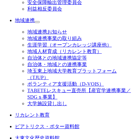
安全保障輸出管理委員会
利益相反委員会
地域連携
地域連携お知らせ
地域連携事業の取り組み
生涯学習（オープンカレッジ講座他）
地域人材育成（リカレント教育）
自治体との地域連携協定等
自治体・地域との連携事業
埼玉東上地域大学教育プラットフォーム
（TJUP）
ボランティア支援活動（D-VOIS）
TABETEレスキュー直売所【産官学連携事業／
SDGｓ事業】
大学施設貸し出し
リカレント教育
ビアトリクス・ポター資料館
大東文化歴史資料館