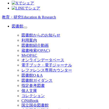
教育・研究
Education & Research
図書館
図書館からのお知らせ
利用案内
図書館紹介動画
蔵書検索(OPAC)
MyOPAC
オンラインデータベース
電子ブック・電子ジャーナル
レファレンス専用カウンター
図書館Q＆A
図書館ガイダンス
指定参考図書
個人文庫
コレクション
CiNiiBook
国立国会図書館