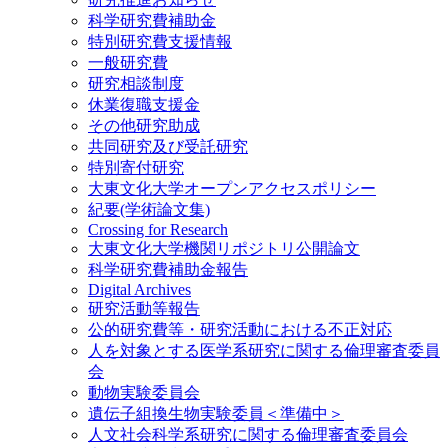
科学研究費補助金
特別研究費支援情報
一般研究費
研究相談制度
休業復職支援金
その他研究助成
共同研究及び受託研究
特別寄付研究
大東文化大学オープンアクセスポリシー
紀要(学術論文集)
Crossing for Research
大東文化大学機関リポジトリ公開論文
科学研究費補助金報告
Digital Archives
研究活動等報告
公的研究費等・研究活動における不正対応
人を対象とする医学系研究に関する倫理審査委員
会
動物実験委員会
遺伝子組換生物実験委員＜準備中＞
人文社会科学系研究に関する倫理審査委員会