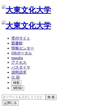
寄付サイト
図書館
情報センター
DBポータル
manaba
アクセス
バスダイヤ
資料請求
出 願
検索
MENU
検 索