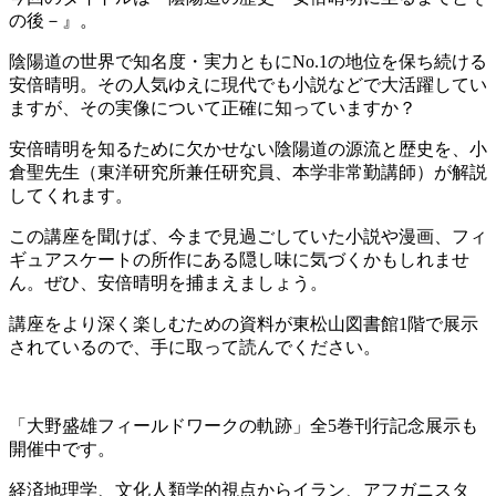
の後－』。
陰陽道の世界で知名度・実力ともにNo.1の地位を保ち続ける
安倍晴明。その人気ゆえに現代でも小説などで大活躍してい
ますが、その実像について正確に知っていますか？
安倍晴明を知るために欠かせない陰陽道の源流と歴史を、小
倉聖先生（東洋研究所兼任研究員、本学非常勤講師）が解説
してくれます。
この講座を聞けば、今まで見過ごしていた小説や漫画、フィ
ギュアスケートの所作にある隠し味に気づくかもしれませ
ん。ぜひ、安倍晴明を捕まえましょう。
講座をより深く楽しむための資料が東松山図書館1階で展示
されているので、手に取って読んでください。
「大野盛雄フィールドワークの軌跡」全5巻刊行記念展示も
開催中です。
経済地理学、文化人類学的視点からイラン、アフガニスタ