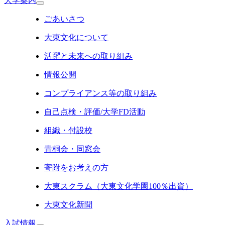
大学案内
ごあいさつ
大東文化について
活躍と未来への取り組み
情報公開
コンプライアンス等の取り組み
自己点検・評価/大学FD活動
組織・付設校
青桐会・同窓会
寄附をお考えの方
大東スクラム（大東文化学園100％出資）
大東文化新聞
入試情報