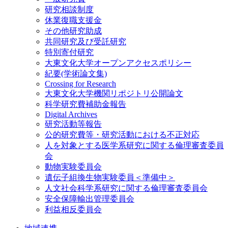
研究相談制度
休業復職支援金
その他研究助成
共同研究及び受託研究
特別寄付研究
大東文化大学オープンアクセスポリシー
紀要(学術論文集)
Crossing for Research
大東文化大学機関リポジトリ公開論文
科学研究費補助金報告
Digital Archives
研究活動等報告
公的研究費等・研究活動における不正対応
人を対象とする医学系研究に関する倫理審査委員
会
動物実験委員会
遺伝子組換生物実験委員＜準備中＞
人文社会科学系研究に関する倫理審査委員会
安全保障輸出管理委員会
利益相反委員会