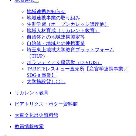
地域連携
地域連携お知らせ
地域連携事業の取り組み
生涯学習（オープンカレッジ講座他）
地域人材育成（リカレント教育）
自治体との地域連携協定等
自治体・地域との連携事業
埼玉東上地域大学教育プラットフォーム
（TJUP）
ボランティア支援活動（D-VOIS）
TABETEレスキュー直売所【産官学連携事業／
SDGｓ事業】
大学施設貸し出し
リカレント教育
ビアトリクス・ポター資料館
大東文化歴史資料館
教員情報検索