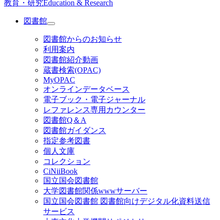
教育・研究
Education & Research
図書館
図書館からのお知らせ
利用案内
図書館紹介動画
蔵書検索(OPAC)
MyOPAC
オンラインデータベース
電子ブック・電子ジャーナル
レファレンス専用カウンター
図書館Q＆A
図書館ガイダンス
指定参考図書
個人文庫
コレクション
CiNiiBook
国立国会図書館
大学図書館関係wwwサーバー
国立国会図書館 図書館向けデジタル化資料送信
サービス