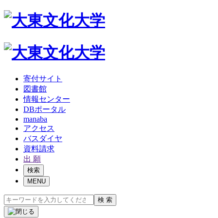
寄付サイト
図書館
情報センター
DBポータル
manaba
アクセス
バスダイヤ
資料請求
出 願
検索
MENU
検 索