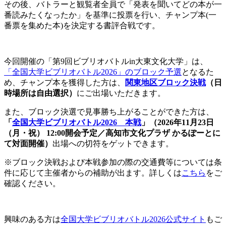
その後、バトラーと観覧者全員で「発表を聞いてどの本が一
番読みたくなったか」を基準に投票を行い、チャンプ本(一
番票を集めた本)を決定する書評合戦です。
今回開催の「第9回ビブリオバトルin大東文化大学」は、
「全国大学ビブリオバトル2026」のブロック予選
となるた
め、チャンプ本を獲得した方は、
関東地区ブロック決戦
（日
時場所は自由選択）
にご出場いただきます。
また、ブロック決選で見事勝ち上がることができた方は、
「
全国大学ビブリオバトル2026 本戦
」（2026年11月23日
（月・祝） 12:00開会予定／高知市文化プラザ かるぽーとに
て対面開催）
出場への切符をゲットできます。
※ブロック決戦および本戦参加の際の交通費等については条
件に応じて主催者からの補助が出ます。詳しくは
こちら
をご
確認ください。
興味のある方は
全国大学ビブリオバトル2026公式サイト
もご