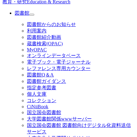
教育・研究
Education & Research
図書館
図書館からのお知らせ
利用案内
図書館紹介動画
蔵書検索(OPAC)
MyOPAC
オンラインデータベース
電子ブック・電子ジャーナル
レファレンス専用カウンター
図書館Q＆A
図書館ガイダンス
指定参考図書
個人文庫
コレクション
CiNiiBook
国立国会図書館
大学図書館関係wwwサーバー
国立国会図書館 図書館向けデジタル化資料送信
サービス