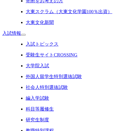
寄附をお考えの方
大東スクラム（大東文化学園100％出資）
大東文化新聞
入試情報
入試トピックス
受験生サイトCROSSING
大学院入試
外国人留学生特別選抜試験
社会人特別選抜試験
編入学試験
科目等履修生
研究生制度
教職特別課程