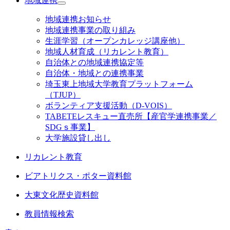
地域連携
地域連携お知らせ
地域連携事業の取り組み
生涯学習（オープンカレッジ講座他）
地域人材育成（リカレント教育）
自治体との地域連携協定等
自治体・地域との連携事業
埼玉東上地域大学教育プラットフォーム
（TJUP）
ボランティア支援活動（D-VOIS）
TABETEレスキュー直売所【産官学連携事業／
SDGｓ事業】
大学施設貸し出し
リカレント教育
ビアトリクス・ポター資料館
大東文化歴史資料館
教員情報検索