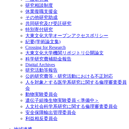
研究相談制度
休業復職支援金
その他研究助成
共同研究及び受託研究
特別寄付研究
大東文化大学オープンアクセスポリシー
紀要(学術論文集)
Crossing for Research
大東文化大学機関リポジトリ公開論文
科学研究費補助金報告
Digital Archives
研究活動等報告
公的研究費等・研究活動における不正対応
人を対象とする医学系研究に関する倫理審査委員
会
動物実験委員会
遺伝子組換生物実験委員＜準備中＞
人文社会科学系研究に関する倫理審査委員会
安全保障輸出管理委員会
利益相反委員会