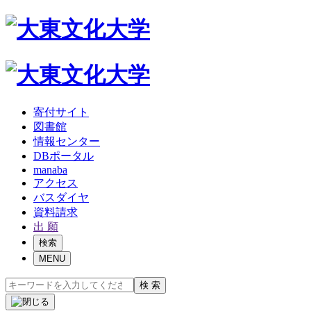
寄付サイト
図書館
情報センター
DBポータル
manaba
アクセス
バスダイヤ
資料請求
出 願
検索
MENU
検 索