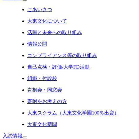
ごあいさつ
大東文化について
活躍と未来への取り組み
情報公開
コンプライアンス等の取り組み
自己点検・評価/大学FD活動
組織・付設校
青桐会・同窓会
寄附をお考えの方
大東スクラム（大東文化学園100％出資）
大東文化新聞
入試情報