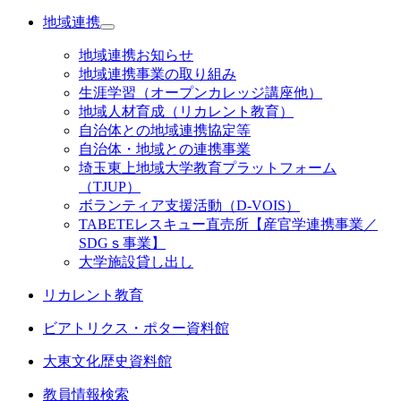
地域連携
地域連携お知らせ
地域連携事業の取り組み
生涯学習（オープンカレッジ講座他）
地域人材育成（リカレント教育）
自治体との地域連携協定等
自治体・地域との連携事業
埼玉東上地域大学教育プラットフォーム
（TJUP）
ボランティア支援活動（D-VOIS）
TABETEレスキュー直売所【産官学連携事業／
SDGｓ事業】
大学施設貸し出し
リカレント教育
ビアトリクス・ポター資料館
大東文化歴史資料館
教員情報検索