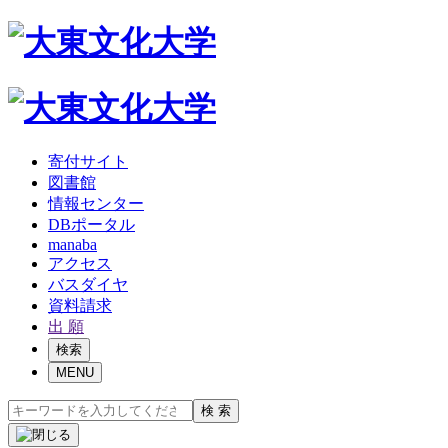
寄付サイト
図書館
情報センター
DBポータル
manaba
アクセス
バスダイヤ
資料請求
出 願
検索
MENU
検 索