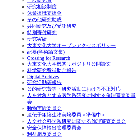
一般研究費
研究相談制度
休業復職支援金
その他研究助成
共同研究及び受託研究
特別寄付研究
研究実績
大東文化大学オープンアクセスポリシー
紀要(学術論文集)
Crossing for Research
大東文化大学機関リポジトリ公開論文
科学研究費補助金報告
Digital Archives
研究活動等報告
公的研究費等・研究活動における不正対応
人を対象とする医学系研究に関する倫理審査委員
会
動物実験委員会
遺伝子組換生物実験委員＜準備中＞
人文社会科学系研究に関する倫理審査委員会
安全保障輸出管理委員会
利益相反委員会