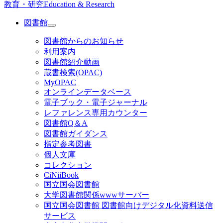
教育・研究
Education & Research
図書館
図書館からのお知らせ
利用案内
図書館紹介動画
蔵書検索(OPAC)
MyOPAC
オンラインデータベース
電子ブック・電子ジャーナル
レファレンス専用カウンター
図書館Q＆A
図書館ガイダンス
指定参考図書
個人文庫
コレクション
CiNiiBook
国立国会図書館
大学図書館関係wwwサーバー
国立国会図書館 図書館向けデジタル化資料送信
サービス