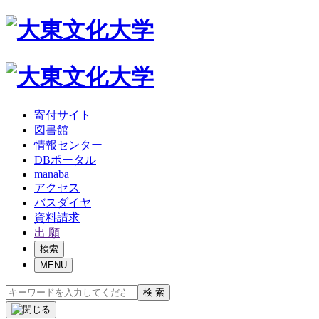
寄付サイト
図書館
情報センター
DBポータル
manaba
アクセス
バスダイヤ
資料請求
出 願
検索
MENU
検 索