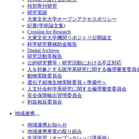
特別寄付研究
研究実績
大東文化大学オープンアクセスポリシー
紀要(学術論文集)
Crossing for Research
大東文化大学機関リポジトリ公開論文
科学研究費補助金報告
Digital Archives
研究活動等報告
公的研究費等・研究活動における不正対応
人を対象とする医学系研究に関する倫理審査委員
動物実験委員会
遺伝子組換生物実験委員＜準備中＞
人文社会科学系研究に関する倫理審査委員会
安全保障輸出管理委員会
利益相反委員会
地域連携
地域連携お知らせ
地域連携事業の取り組み
生涯学習（オープンカレッジ講座他）