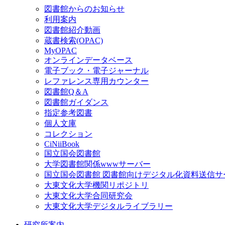
図書館からのお知らせ
利用案内
図書館紹介動画
蔵書検索(OPAC)
MyOPAC
オンラインデータベース
電子ブック・電子ジャーナル
レファレンス専用カウンター
図書館Q＆A
図書館ガイダンス
指定参考図書
個人文庫
コレクション
CiNiiBook
国立国会図書館
大学図書館関係wwwサーバー
国立国会図書館 図書館向けデジタル化資料送信サ
大東文化大学機関リポジトリ
大東文化大学合同研究会
大東文化大学デジタルライブラリー
研究所案内