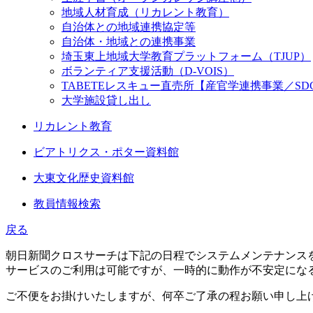
地域人材育成（リカレント教育）
自治体との地域連携協定等
自治体・地域との連携事業
埼玉東上地域大学教育プラットフォーム（TJUP）
ボランティア支援活動（D-VOIS）
TABETEレスキュー直売所【産官学連携事業／SD
大学施設貸し出し
リカレント教育
ビアトリクス・ポター資料館
大東文化歴史資料館
教員情報検索
戻る
朝日新聞クロスサーチは下記の日程でシステムメンテナンス
サービスのご利用は可能ですが、一時的に動作が不安定にな
ご不便をお掛けいたしますが、何卒ご了承の程お願い申し上