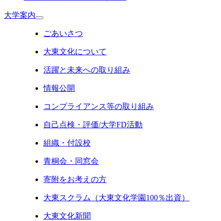
大学案内
ごあいさつ
大東文化について
活躍と未来への取り組み
情報公開
コンプライアンス等の取り組み
自己点検・評価/大学FD活動
組織・付設校
青桐会・同窓会
寄附をお考えの方
大東スクラム（大東文化学園100％出資）
大東文化新聞