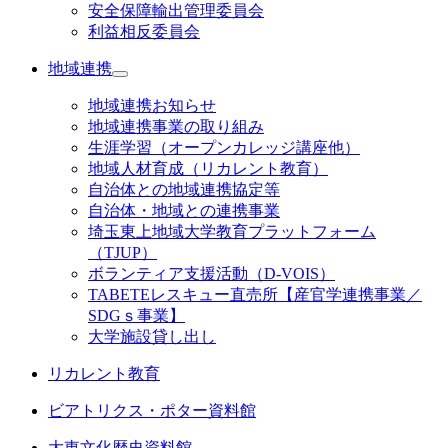
安全保障輸出管理委員会
利益相反委員会
地域連携
地域連携お知らせ
地域連携事業の取り組み
生涯学習（オープンカレッジ講座他）
地域人材育成（リカレント教育）
自治体との地域連携協定等
自治体・地域との連携事業
埼玉東上地域大学教育プラットフォーム
（TJUP）
ボランティア支援活動（D-VOIS）
TABETEレスキュー直売所【産官学連携事業／
SDGｓ事業】
大学施設貸し出し
リカレント教育
ビアトリクス・ポター資料館
大東文化歴史資料館