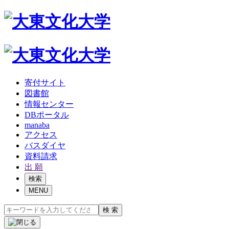
寄付サイト
図書館
情報センター
DBポータル
manaba
アクセス
バスダイヤ
資料請求
出 願
検索
MENU
検 索