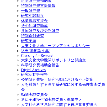
科学研究費補助金
特別研究費支援情報
一般研究費
研究相談制度
休業復職支援金
その他研究助成
共同研究及び受託研究
特別寄付研究
研究実績
大東文化大学オープンアクセスポリシー
紀要(学術論文集)
Crossing for Research
大東文化大学機関リポジトリ公開論文
科学研究費補助金報告
Digital Archives
研究活動等報告
公的研究費等・研究活動における不正対応
人を対象とする医学系研究に関する倫理審査委員
会
動物実験委員会
遺伝子組換生物実験委員＜準備中＞
人文社会科学系研究に関する倫理審査委員会