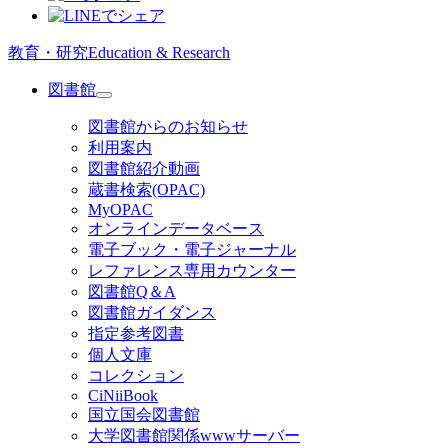
教育・研究
Education & Research
図書館
図書館からのお知らせ
利用案内
図書館紹介動画
蔵書検索(OPAC)
MyOPAC
オンラインデータベース
電子ブック・電子ジャーナル
レファレンス専用カウンター
図書館Q＆A
図書館ガイダンス
指定参考図書
個人文庫
コレクション
CiNiiBook
国立国会図書館
大学図書館関係wwwサーバー