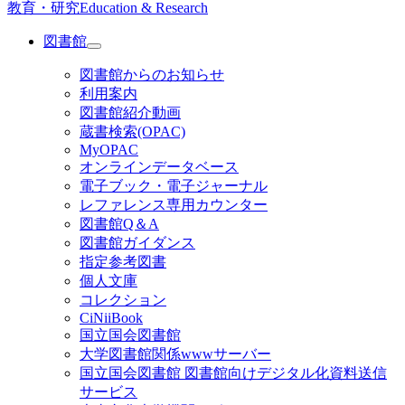
教育・研究
Education & Research
図書館
図書館からのお知らせ
利用案内
図書館紹介動画
蔵書検索(OPAC)
MyOPAC
オンラインデータベース
電子ブック・電子ジャーナル
レファレンス専用カウンター
図書館Q＆A
図書館ガイダンス
指定参考図書
個人文庫
コレクション
CiNiiBook
国立国会図書館
大学図書館関係wwwサーバー
国立国会図書館 図書館向けデジタル化資料送信
サービス