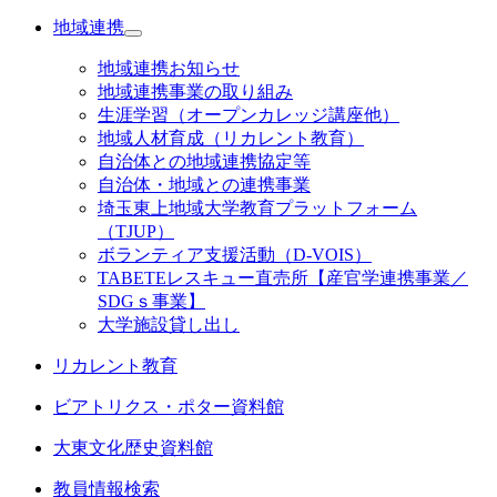
地域連携
地域連携お知らせ
地域連携事業の取り組み
生涯学習（オープンカレッジ講座他）
地域人材育成（リカレント教育）
自治体との地域連携協定等
自治体・地域との連携事業
埼玉東上地域大学教育プラットフォーム
（TJUP）
ボランティア支援活動（D-VOIS）
TABETEレスキュー直売所【産官学連携事業／
SDGｓ事業】
大学施設貸し出し
リカレント教育
ビアトリクス・ポター資料館
大東文化歴史資料館
教員情報検索