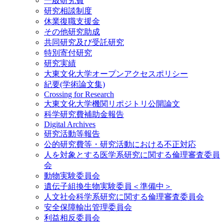
一般研究費
研究相談制度
休業復職支援金
その他研究助成
共同研究及び受託研究
特別寄付研究
研究実績
大東文化大学オープンアクセスポリシー
紀要(学術論文集)
Crossing for Research
大東文化大学機関リポジトリ公開論文
科学研究費補助金報告
Digital Archives
研究活動等報告
公的研究費等・研究活動における不正対応
人を対象とする医学系研究に関する倫理審査委員
会
動物実験委員会
遺伝子組換生物実験委員＜準備中＞
人文社会科学系研究に関する倫理審査委員会
安全保障輸出管理委員会
利益相反委員会