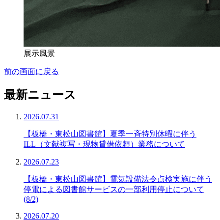
展示風景
前の画面に戻る
最新ニュース
2026.07.31
【板橋・東松山図書館】夏季一斉特別休暇に伴う
ILL（文献複写・現物貸借依頼）業務について
2026.07.23
【板橋・東松山図書館】電気設備法令点検実施に伴う
停電による図書館サービスの一部利用停止について
(8/2)
2026.07.20