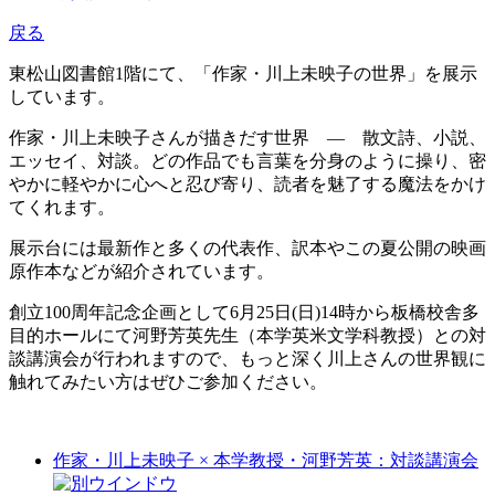
戻る
東松山図書館1階にて、「作家・川上未映子の世界」を展示
しています。
作家・川上未映子さんが描きだす世界 ― 散文詩、小説、
エッセイ、対談。どの作品でも言葉を分身のように操り、密
やかに軽やかに心へと忍び寄り、読者を魅了する魔法をかけ
てくれます。
展示台には最新作と多くの代表作、訳本やこの夏公開の映画
原作本などが紹介されています。
創立100周年記念企画として6月25日(日)14時から板橋校舎多
目的ホールにて河野芳英先生（本学英米文学科教授）との対
談講演会が行われますので、もっと深く川上さんの世界観に
触れてみたい方はぜひご参加ください。
作家・川上未映子 × 本学教授・河野芳英：対談講演会