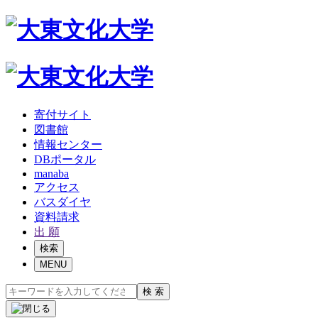
寄付サイト
図書館
情報センター
DBポータル
manaba
アクセス
バスダイヤ
資料請求
出 願
検索
MENU
検 索