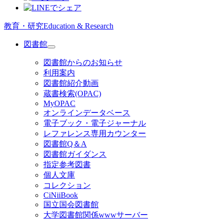
教育・研究
Education & Research
図書館
図書館からのお知らせ
利用案内
図書館紹介動画
蔵書検索(OPAC)
MyOPAC
オンラインデータベース
電子ブック・電子ジャーナル
レファレンス専用カウンター
図書館Q＆A
図書館ガイダンス
指定参考図書
個人文庫
コレクション
CiNiiBook
国立国会図書館
大学図書館関係wwwサーバー