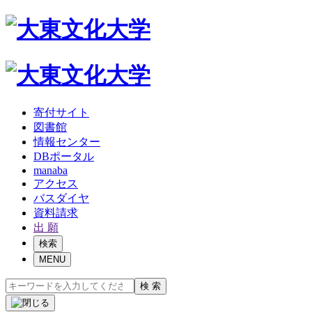
寄付サイト
図書館
情報センター
DBポータル
manaba
アクセス
バスダイヤ
資料請求
出 願
検索
MENU
検 索