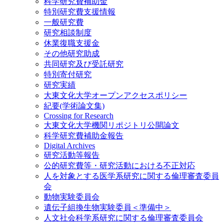
科学研究費補助金
特別研究費支援情報
一般研究費
研究相談制度
休業復職支援金
その他研究助成
共同研究及び受託研究
特別寄付研究
研究実績
大東文化大学オープンアクセスポリシー
紀要(学術論文集)
Crossing for Research
大東文化大学機関リポジトリ公開論文
科学研究費補助金報告
Digital Archives
研究活動等報告
公的研究費等・研究活動における不正対応
人を対象とする医学系研究に関する倫理審査委員
会
動物実験委員会
遺伝子組換生物実験委員＜準備中＞
人文社会科学系研究に関する倫理審査委員会