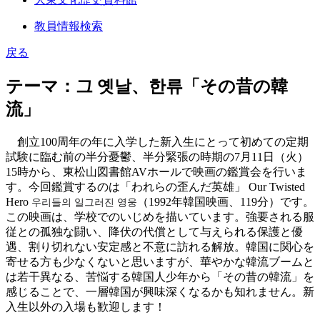
教員情報検索
戻る
テーマ：그 옛날、한류「その昔の韓
流」
創立100周年の年に入学した新入生にとって初めての定期
試験に臨む前の半分憂鬱、半分緊張の時期の7月11日（火）
15時から、東松山図書館AVホールで映画の鑑賞会を行いま
す。今回鑑賞するのは「われらの歪んだ英雄」 Our Twisted
Hero
（1992年韓国映画、119分）です。
우리들의 일그러진 영웅
この映画は、学校でのいじめを描いています。強要される服
従との孤独な闘い、降伏の代償として与えられる保護と優
遇、割り切れない安定感と不意に訪れる解放。韓国に関心を
寄せる方も少なくないと思いますが、華やかな韓流ブームと
は若干異なる、苦悩する韓国人少年から「その昔の韓流」を
感じることで、一層韓国が興味深くなるかも知れません。新
入生以外の入場も歓迎します！