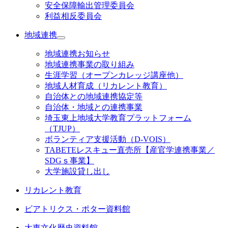
安全保障輸出管理委員会
利益相反委員会
地域連携
地域連携お知らせ
地域連携事業の取り組み
生涯学習（オープンカレッジ講座他）
地域人材育成（リカレント教育）
自治体との地域連携協定等
自治体・地域との連携事業
埼玉東上地域大学教育プラットフォーム
（TJUP）
ボランティア支援活動（D-VOIS）
TABETEレスキュー直売所【産官学連携事業／
SDGｓ事業】
大学施設貸し出し
リカレント教育
ビアトリクス・ポター資料館
大東文化歴史資料館