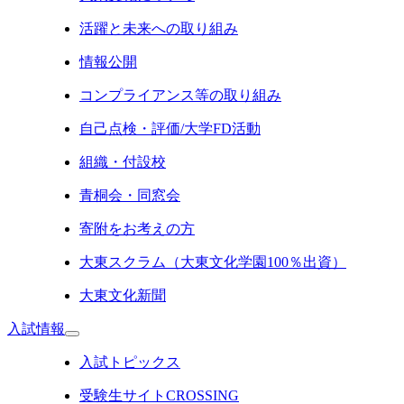
活躍と未来への取り組み
情報公開
コンプライアンス等の取り組み
自己点検・評価/大学FD活動
組織・付設校
青桐会・同窓会
寄附をお考えの方
大東スクラム（大東文化学園100％出資）
大東文化新聞
入試情報
入試トピックス
受験生サイトCROSSING