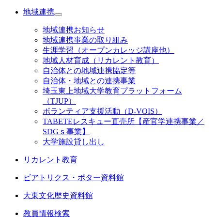
地域連携
地域連携お知らせ
地域連携事業の取り組み
生涯学習（オープンカレッジ講座他）
地域人材育成（リカレント教育）
自治体との地域連携協定等
自治体・地域との連携事業
埼玉東上地域大学教育プラットフォーム
（TJUP）
ボランティア支援活動（D-VOIS）
TABETEレスキュー直売所【産官学連携事業／
SDGｓ事業】
大学施設貸し出し
リカレント教育
ビアトリクス・ポター資料館
大東文化歴史資料館
教員情報検索