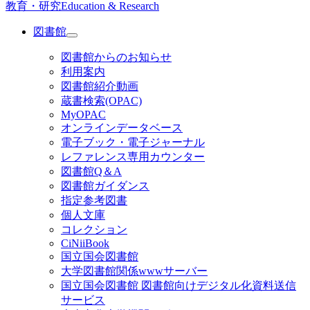
教育・研究
Education & Research
図書館
図書館からのお知らせ
利用案内
図書館紹介動画
蔵書検索(OPAC)
MyOPAC
オンラインデータベース
電子ブック・電子ジャーナル
レファレンス専用カウンター
図書館Q＆A
図書館ガイダンス
指定参考図書
個人文庫
コレクション
CiNiiBook
国立国会図書館
大学図書館関係wwwサーバー
国立国会図書館 図書館向けデジタル化資料送信
サービス