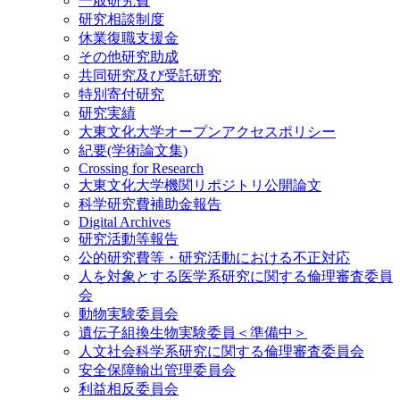
一般研究費
研究相談制度
休業復職支援金
その他研究助成
共同研究及び受託研究
特別寄付研究
研究実績
大東文化大学オープンアクセスポリシー
紀要(学術論文集)
Crossing for Research
大東文化大学機関リポジトリ公開論文
科学研究費補助金報告
Digital Archives
研究活動等報告
公的研究費等・研究活動における不正対応
人を対象とする医学系研究に関する倫理審査委員
会
動物実験委員会
遺伝子組換生物実験委員＜準備中＞
人文社会科学系研究に関する倫理審査委員会
安全保障輸出管理委員会
利益相反委員会