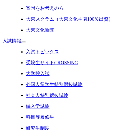
寄附をお考えの方
大東スクラム（大東文化学園100％出資）
大東文化新聞
入試情報
入試トピックス
受験生サイトCROSSING
大学院入試
外国人留学生特別選抜試験
社会人特別選抜試験
編入学試験
科目等履修生
研究生制度