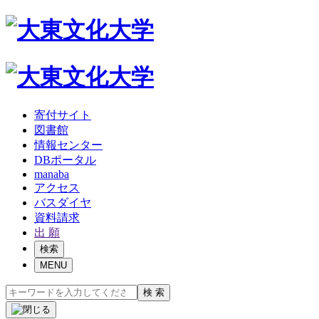
寄付サイト
図書館
情報センター
DBポータル
manaba
アクセス
バスダイヤ
資料請求
出 願
検索
MENU
検 索