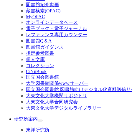
図書館紹介動画
蔵書検索(OPAC)
MyOPAC
オンラインデータベース
電子ブック・電子ジャーナル
レファレンス専用カウンター
図書館Q＆A
図書館ガイダンス
指定参考図書
個人文庫
コレクション
CiNiiBook
国立国会図書館
大学図書館関係wwwサーバー
国立国会図書館 図書館向けデジタル化資料送信サ
大東文化大学機関リポジトリ
大東文化大学合同研究会
大東文化大学デジタルライブラリー
研究所案内
東洋研究所