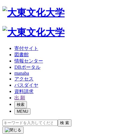
寄付サイト
図書館
情報センター
DBポータル
manaba
アクセス
バスダイヤ
資料請求
出 願
検索
MENU
検 索