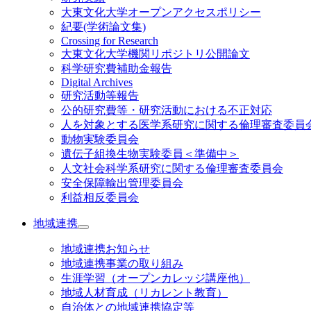
大東文化大学オープンアクセスポリシー
紀要(学術論文集)
Crossing for Research
大東文化大学機関リポジトリ公開論文
科学研究費補助金報告
Digital Archives
研究活動等報告
公的研究費等・研究活動における不正対応
人を対象とする医学系研究に関する倫理審査委員
動物実験委員会
遺伝子組換生物実験委員＜準備中＞
人文社会科学系研究に関する倫理審査委員会
安全保障輸出管理委員会
利益相反委員会
地域連携
地域連携お知らせ
地域連携事業の取り組み
生涯学習（オープンカレッジ講座他）
地域人材育成（リカレント教育）
自治体との地域連携協定等