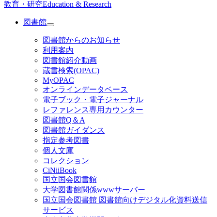
教育・研究
Education & Research
図書館
図書館からのお知らせ
利用案内
図書館紹介動画
蔵書検索(OPAC)
MyOPAC
オンラインデータベース
電子ブック・電子ジャーナル
レファレンス専用カウンター
図書館Q＆A
図書館ガイダンス
指定参考図書
個人文庫
コレクション
CiNiiBook
国立国会図書館
大学図書館関係wwwサーバー
国立国会図書館 図書館向けデジタル化資料送信
サービス