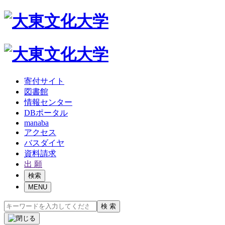
寄付サイト
図書館
情報センター
DBポータル
manaba
アクセス
バスダイヤ
資料請求
出 願
検索
MENU
検 索