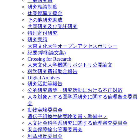
一般研究費
研究相談制度
休業復職支援金
その他研究助成
共同研究及び受託研究
特別寄付研究
研究実績
大東文化大学オープンアクセスポリシー
紀要(学術論文集)
Crossing for Research
大東文化大学機関リポジトリ公開論文
科学研究費補助金報告
Digital Archives
研究活動等報告
公的研究費等・研究活動における不正対応
人を対象とする医学系研究に関する倫理審査委員
会
動物実験委員会
遺伝子組換生物実験委員＜準備中＞
人文社会科学系研究に関する倫理審査委員会
安全保障輸出管理委員会
利益相反委員会