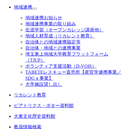
地域連携
地域連携お知らせ
地域連携事業の取り組み
生涯学習（オープンカレッジ講座他）
地域人材育成（リカレント教育）
自治体との地域連携協定等
自治体・地域との連携事業
埼玉東上地域大学教育プラットフォーム
（TJUP）
ボランティア支援活動（D-VOIS）
TABETEレスキュー直売所【産官学連携事業／
SDGｓ事業】
大学施設貸し出し
リカレント教育
ビアトリクス・ポター資料館
大東文化歴史資料館
教員情報検索