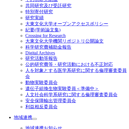
共同研究及び受託研究
特別寄付研究
研究実績
大東文化大学オープンアクセスポリシー
紀要(学術論文集)
Crossing for Research
大東文化大学機関リポジトリ公開論文
科学研究費補助金報告
Digital Archives
研究活動等報告
公的研究費等・研究活動における不正対応
人を対象とする医学系研究に関する倫理審査委員
会
動物実験委員会
遺伝子組換生物実験委員＜準備中＞
人文社会科学系研究に関する倫理審査委員会
安全保障輸出管理委員会
利益相反委員会
地域連携
地域連携お知らせ