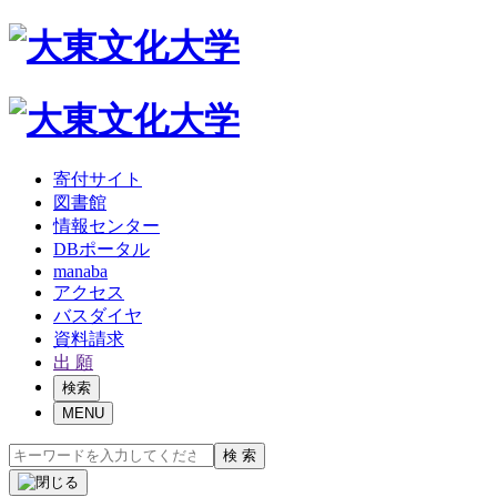
寄付サイト
図書館
情報センター
DBポータル
manaba
アクセス
バスダイヤ
資料請求
出 願
検索
MENU
検 索