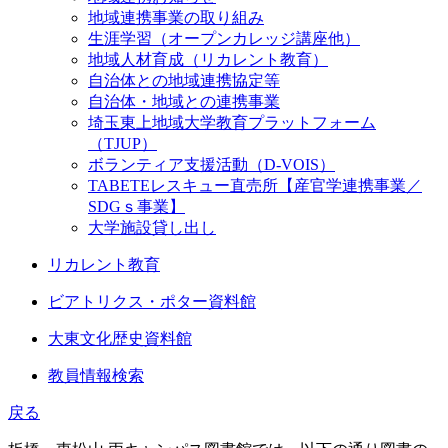
地域連携事業の取り組み
生涯学習（オープンカレッジ講座他）
地域人材育成（リカレント教育）
自治体との地域連携協定等
自治体・地域との連携事業
埼玉東上地域大学教育プラットフォーム
（TJUP）
ボランティア支援活動（D-VOIS）
TABETEレスキュー直売所【産官学連携事業／
SDGｓ事業】
大学施設貸し出し
リカレント教育
ビアトリクス・ポター資料館
大東文化歴史資料館
教員情報検索
戻る