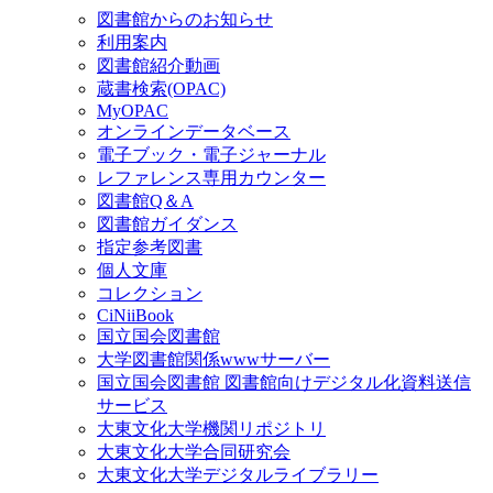
図書館からのお知らせ
利用案内
図書館紹介動画
蔵書検索(OPAC)
MyOPAC
オンラインデータベース
電子ブック・電子ジャーナル
レファレンス専用カウンター
図書館Q＆A
図書館ガイダンス
指定参考図書
個人文庫
コレクション
CiNiiBook
国立国会図書館
大学図書館関係wwwサーバー
国立国会図書館 図書館向けデジタル化資料送信
サービス
大東文化大学機関リポジトリ
大東文化大学合同研究会
大東文化大学デジタルライブラリー