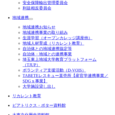
安全保障輸出管理委員会
利益相反委員会
地域連携
地域連携お知らせ
地域連携事業の取り組み
生涯学習（オープンカレッジ講座他）
地域人材育成（リカレント教育）
自治体との地域連携協定等
自治体・地域との連携事業
埼玉東上地域大学教育プラットフォーム
（TJUP）
ボランティア支援活動（D-VOIS）
TABETEレスキュー直売所【産官学連携事業／
SDGｓ事業】
大学施設貸し出し
リカレント教育
ビアトリクス・ポター資料館
大東文化歴史資料館