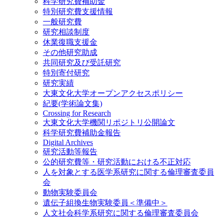
科学研究費補助金
特別研究費支援情報
一般研究費
研究相談制度
休業復職支援金
その他研究助成
共同研究及び受託研究
特別寄付研究
研究実績
大東文化大学オープンアクセスポリシー
紀要(学術論文集)
Crossing for Research
大東文化大学機関リポジトリ公開論文
科学研究費補助金報告
Digital Archives
研究活動等報告
公的研究費等・研究活動における不正対応
人を対象とする医学系研究に関する倫理審査委員
会
動物実験委員会
遺伝子組換生物実験委員＜準備中＞
人文社会科学系研究に関する倫理審査委員会