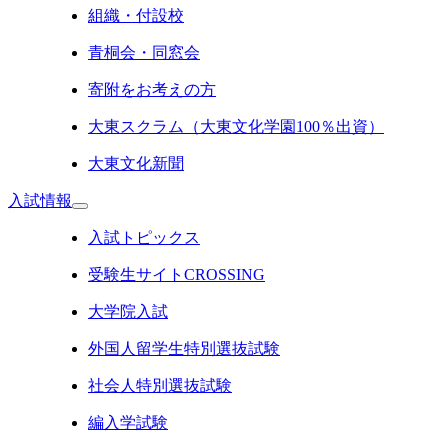
組織・付設校
青桐会・同窓会
寄附をお考えの方
大東スクラム（大東文化学園100％出資）
大東文化新聞
入試情報
入試トピックス
受験生サイトCROSSING
大学院入試
外国人留学生特別選抜試験
社会人特別選抜試験
編入学試験