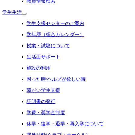
教員情報検索
学生生活
学生支援センターのご案内
学年暦（総合カレンダー）
授業・試験について
生活面サポート
施設の利用
困った時/ヘルプが欲しい時
障がい学生支援
証明書の発行
学費・奨学金制度
休学・復学・退学・再入学について
課外活動(クラブ・サークル)