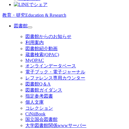
教育・研究
Education & Research
図書館
図書館からのお知らせ
利用案内
図書館紹介動画
蔵書検索(OPAC)
MyOPAC
オンラインデータベース
電子ブック・電子ジャーナル
レファレンス専用カウンター
図書館Q＆A
図書館ガイダンス
指定参考図書
個人文庫
コレクション
CiNiiBook
国立国会図書館
大学図書館関係wwwサーバー