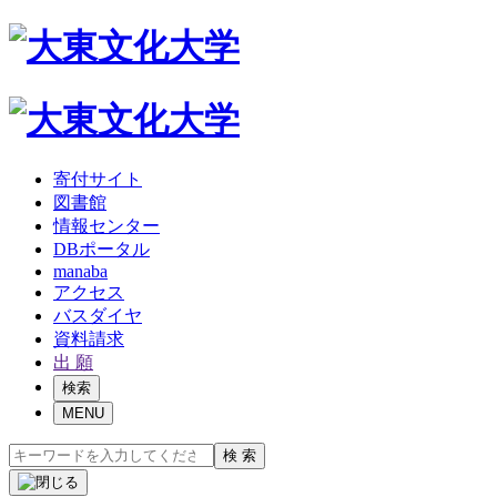
寄付サイト
図書館
情報センター
DBポータル
manaba
アクセス
バスダイヤ
資料請求
出 願
検索
MENU
検 索